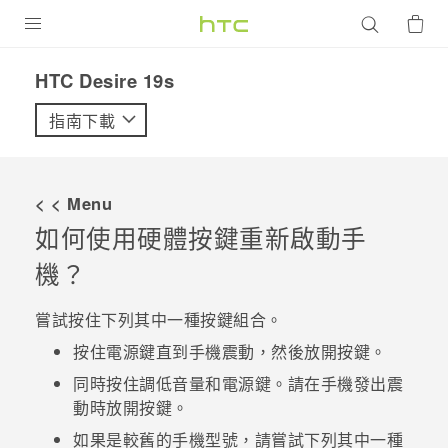
產品
‎HTC Desire 19s‎
VIVE
指南下載
G REIGNS
智慧型手機
< < Menu
配件
如何使用硬體按鍵重新啟動手
機？
VIVERSE
優惠專區
嘗試按住下列其中一種按鍵組合。
按住
電源
鍵直到手機震動，然後放開按鍵。
焦點訊息
銷售門市
同時按住
調低音量
和
電源
鍵。請在手機發出震
校園專案
銷售通路
支援服務
動時放開按鍵。
企業採購
如果是較舊的手機型號，請嘗試下列其中一種
VIVELAND