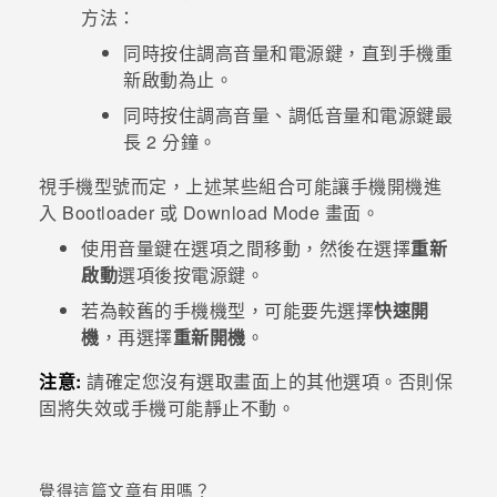
方法：
登入
同時按住
調高音量
和
電源
鍵，直到手機重
新啟動為止。
同時按住
調高音量
、
調低音量
和
電源
鍵最
長 2 分鐘。
視手機型號而定，上述某些組合可能讓手機開機進
入
Bootloader
或
Download Mode
畫面。
使用
音量
鍵在選項之間移動，然後在選擇
重新
啟動
選項後按
電源
鍵。
若為較舊的手機機型，可能要先選擇
快速開
機
，再選擇
重新開機
。
注意:
請確定您沒有選取畫面上的其他選項。否則保
固將失效或手機可能靜止不動。
覺得這篇文章有用嗎？