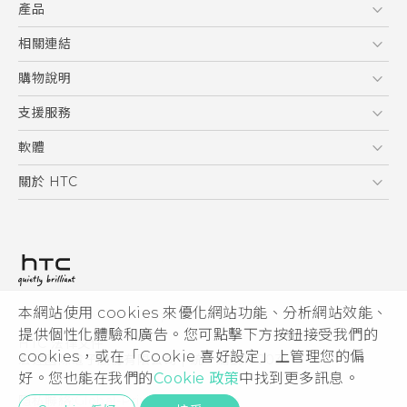
產品
使用手冊
Quick start guide
5G
相關連結
User manual
智慧型手機
HTC Research
購物說明
配件
購物須知
支援服務
VIVE
訂單管理
到府收送維修服務
軟體
付款方式
服務中心資訊
應用程式
關於 HTC
售後服務
客戶服務佈告欄
手機功能
ESG
常見問題
產品有限保固說明
相機工具
新聞稿
HTC Sync Manager
投資人
加入 HTC
本網站使用 cookies 來優化網站功能、分析網站效能、
© 2011-2026 HTC Corporation
隱私權政策
提供個性化體驗和廣告。您可點擊下方按鈕接受我們的
HTC 法律文件
產品安全性
cookies，或在「Cookie 喜好設定」上管理您的偏
宏達國際電子股份有限公司 | 統一編號16003518
好。您也能在我們的
Cookie 政策
中找到更多訊息。
Cookie
隱私聯絡:
Global-Privacy@htc.com