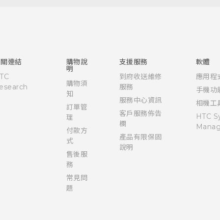
快速入門手冊
使用手冊
Quick start guide
User manual
相關連結
購物說
支援服務
軟體
明
TC
到府收送維修
應用程
購物須
esearch
服務
手機功
知
服務中心資訊
相機工
訂單管
客戶服務佈告
HTC S
理
欄
Manag
付款方
產品有限保固
式
說明
售後服
務
常見問
題