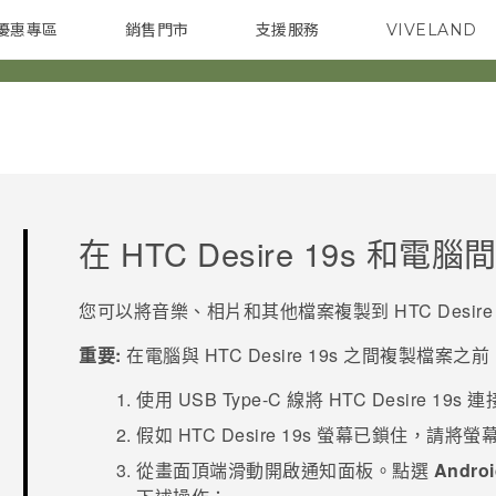
優惠專區
銷售門市
支援服務
VIVELAND
焦點訊息
智慧型手機
校園專案
銷售通路
配件
企業採購
在
HTC Desire 19s‍
和電腦間
您可以將音樂、相片和其他檔案複製到
HTC Desire 
重要:
在電腦與
HTC Desire 19s‍
之間複製檔案之前
使用
USB Type-C
線將
HTC Desire 19s‍
連
假如
HTC Desire 19s‍
螢幕已鎖住，請將螢
從畫面頂端滑動開啟通知面板。點選
Andro