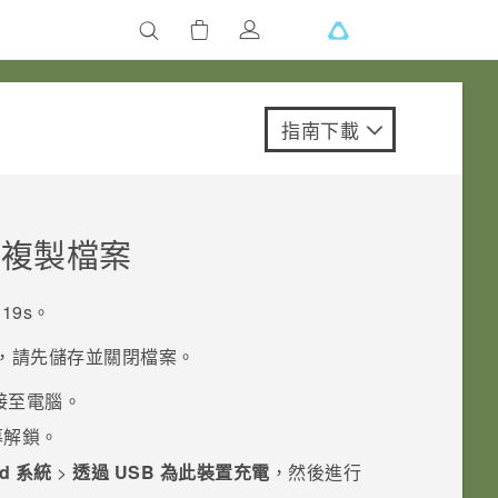
指南下載
複製檔案
19s‍
。
，請先儲存並關閉檔案。
接至電腦。
幕解鎖。
id 系統
>
透過 USB 為此裝置充電
，然後進行