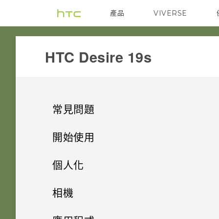
產品
VIVERSE
VIVE
G REIGNS
‎HTC Desire 19s‎
常見問題
電源與充電
開始使用
安全性
手機上的各種便利功能
手機無法開機時該怎麼做？
個人化
儲存、備份和傳輸
打開包裝與設定
忘記了螢幕鎖定密碼、PIN 碼或
如何使用硬體按鍵重新啟動手
主畫面配置與字型
三相機
相機
圖形該怎麼辦？
機？
應用程式
熟悉新手機的功能
如何將檔案與資料夾複製或移到
小工具與捷徑
HTC Desire 19s‍ 概觀
HTC Desire 19s‍ 的 Android 9.0
拍照和錄影
新增或移除小工具面板