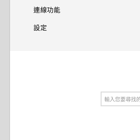
傳輸
連線功能
備份與重設
網際網路連線
從舊手機取得內容的方法
設定
無線分享
備份 HTC Desire 19s‍
從 Android 手機傳輸內容
安全性
開啟或關閉數據連線
重設網路設定
一般設定
開啟或關閉藍牙
取得聯絡人及其他內容的其他方
管理數據使用量
設定螢幕鎖定
法
重設 HTC Desire 19s‍ (硬重設)
連接藍牙耳機
調整音量和音效設定
Wi-Fi 連線
設定智慧鎖
在手機和電腦之間傳送相片、影
片及音樂
與藍牙裝置解除配對
變更來電鈴聲
連線到 VPN
關閉鎖定螢幕
使用藍牙接收檔案
變更通知音效
安裝數位憑證
關於臉部辨識解鎖
使用 NFC
零打擾模式
使用 HTC Desire 19s‍ 作為 Wi-
指紋辨識器
Fi 熱點