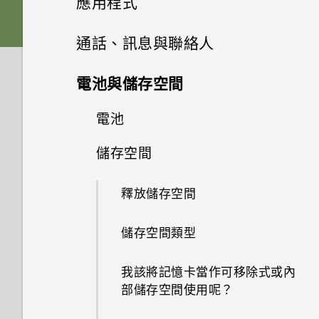
應用程式
記憶卡？
如何使用尋找我的裝置尋找手機
系統效能
如果手機不斷重新啟動或無法開
更新
為何說出「OK Google」無法啟
或清除手機資料？
擷取手機畫面
機進入主畫面，該怎麼辦？
插入 nano SIM 卡和 microSD
啟動列
動 Google Assistant？
變更主畫面
Google 相簿
相機基本資訊
通話、訊息與聯絡人
如何檢視 USB 隨身碟內的檔案
無線與網路
卡
為何手機反應緩慢且靜止不動？
與資料夾？
軟體與應用程式更新
何謂智慧鎖及如何使用？
HTC Sense 主畫面
手機無法充電時該怎麼做？
新增主畫面小工具
安裝及移除應用程式
為何手機上的應用程式會當機並
設定主畫面桌布
拍攝超廣角或標準相片
手機通話功能
Google 相簿功能介紹
設定與其他
電池與儲存空間
如何將手機的網際網路連線分享
為電池充電
為何手機會自動關機？
強制關閉？
如何備份相片及影片？
安裝軟體更新
為何手機設定螢幕鎖密碼後仍不
開啟或關閉睡眠模式
給其他裝置使用？
使用應用程式
為何電池電力消耗如此快速？
新增主畫面捷徑
簡訊與多媒體簡訊
從 Google Play 商店取得應用
變更預設字型大小
自拍
檢視相片及影片
電池
使用智慧搜尋撥號
會鎖住？
我能將 Micro SIM 卡剪小為
開啟或關閉手機
程式
手機異常過熱或溫度過高時該怎
如何知道我是否安裝了惡意的第
如何在手機與電腦之間複製檔
安裝應用程式更新
Nano SIM 卡以裝入 HTC 裝置
HTC 和其他應用程式
鎖定螢幕
我透過藍牙傳送了一些檔案到電
聯絡人
存取應用程式
如何節省電池電力？
麼辦？
分類小工具面板和啟動列上的應
三方應用程式？
儲存空間
關於訊息應用程式
案？
拍攝影片
內嗎？
編輯相片
撥打分機號碼
延長電池使用時間的提示
為何重新開啟或開啟手機時出現
腦。檔案存到哪裡去了？
初次設定手機
用程式
從網路下載應用程式
從 Google Play 商店安裝應用
要求我輸入密碼以解密手機？
Boost+
觸控手勢
排列應用程式
聯絡人清單
如何重新啟動手機以進入安全模
如何設定預設的簡訊應用程式？
傳送簡訊 (SMS)
釋放儲存空間
程式更新
使用 HDR
如何找出手機的 IMEI/MEID 和
剪輯影片
隱藏手機號碼
使用省電模式
如何將電信業者的存取點名稱新
新增社交網路、電子郵件帳號等
式？
移動主畫面項目
解除安裝應用程式
序號？
增至手機？
HTC BlinkFeed
認識手機設定
應用程式捷徑
新增新的聯絡人
如何啟用開發人員選項？
傳送多媒體訊息 (MMS)
儲存空間類型
用散景模式拍攝相片
快速撥號
顯示電池百分比
鎖定和解鎖 HTC Desire 19s‍ 的
如何從通知面板中移除顯示特定
移除主畫面項目
如何啟用或停用裝置管理員應用
HTC 主題
使用快速設定
方式
應用程式正在背景中執行的通
切換最近使用的應用程式
編輯聯絡人的資訊
如何無法在 Google Play Music
程式？
傳送群組訊息 (SMS)
我該將記憶卡當作可移除式或內
在相片中加入動態貼圖
撥打訊息、電子郵件或日曆活動
查看電池用量
知？
中播放 WMA 音樂檔？
部儲存空間使用呢？
中的電話號碼
郵件
重新啟動 HTC Desire 19s‍ (軟
選擇要用於數據連線的 nano
同時使用兩個應用程式
聯繫聯絡人
回覆訊息
使用專業模式
應用程式電池最佳化
體重設)
SIM 卡