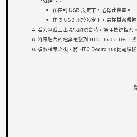
下述操作：
在
控制 USB
設定下，選擇
此裝置
。
在
將 USB 用於
設定下，選擇
檔案傳輸
看到電腦上出現快顯視窗時，選擇檢視檔案
將電腦內的檔案複製到
HTC Desire 19s‍
，或
複製檔案之後，將
HTC Desire 19s‍
從電腦拔
感謝您！