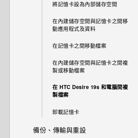
將記憶卡設為內部儲存空間
收到來電
時鐘
使用子母畫面
匯入或複製聯絡人
轉寄訊息
在應用程式中啟用背景限制
通知
使用雙網路管理員管理 nano
在內建儲存空間與記憶卡之間移
緊急電話
SIM 卡
氣象
控制應用程式權限
合併聯絡人資訊
動應用程式及資料
封鎖來自不歡迎的聯絡人訊息
選取、複製及貼上文字
通話期間可以執行的動作
錄音程式
設定預設應用程式
傳送聯絡人資訊
在記憶卡之間移動檔案
刪除訊息和對話
輸入文字
設定多方通話
設定應用程式連結
聯絡人群組
在內建儲存空間與記憶卡之間複
變更設定和取得協助
中文輸入
製或移動檔案
通話記錄
停用應用程式
私密聯絡人
在 HTC Desire 19s‍ 和電腦間複
切換靜音、震動和一般模式
製檔案
本國撥號
卸載記憶卡
備份、傳輸與重設