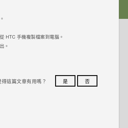
。
。
從 HTC 手機複製檔案到電腦。
出。
覺得這篇文章有用嗎？
是
否
您的意見回報可協助他人查看最實用的資訊。