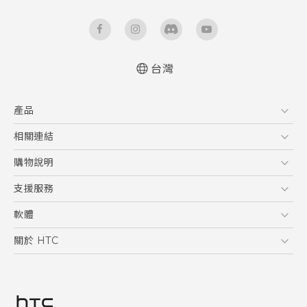
台灣
快速入門手冊
產品
使用手冊
Quick start guide
5G
相關連結
User manual
智慧型手機
HTC Research
購物說明
配件
購物須知
支援服務
VIVE
訂單管理
到府收送維修服務
軟體
付款方式
服務中心資訊
應用程式
關於 HTC
售後服務
客戶服務佈告欄
手機功能
ESG
常見問題
產品有限保固說明
相機工具
新聞稿
HTC Sync Manager
投資人