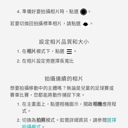
準備好要拍攝相片時，點選
。
若要切換回拍攝標準相片，請點選
。
設定相片品質和大小
在
相片
模式下，點選
。
在
相片
設定旁選擇長寬比
拍攝連續的相片
想要拍攝移動中的主體嗎？無論是兒童的足球賽或
賽車比賽，您都能將動作捕捉下來。
在
主畫面
上，點選相機圖示，開啟
相機
應用程
式。
切換為
拍照
模式。如需詳細資訊，請參閱
選擇
拍攝模式
。