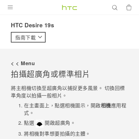
產品
‎HTC Desire 19s‎
VIVE
指南下載
G REIGNS
智慧型手機
< < Menu
配件
拍攝超廣角或標準相片
VIVERSE
將主相機切換至超廣角以捕捉更多風景。 切換回標
準角度以拍攝一般相片。
優惠專區
在
主畫面
上，點選相機圖示，開啟
相機
應用程
焦點訊息
銷售門市
式。
校園專案
點選
開啟超廣角。
銷售通路
支援服務
將相機對準想要拍攝的主體。
企業採購
VIVELAND