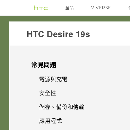
產品
VIVERSE
VIVE
G REIGNS
‎HTC Desire 19s‎
常見問題
電源與充電
安全性
手機無法開機時該怎麼做？
儲存、備份和傳輸
忘記了螢幕鎖定密碼、PIN 碼或
如何使用硬體按鍵重新啟動手
圖形該怎麼辦？
機？
應用程式
如何將檔案與資料夾複製或移到