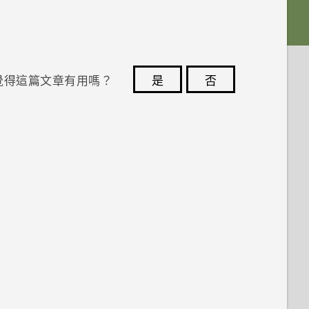
覺得這篇文章有用嗎？
是
否
您的意見回報可協助他人查看最實用的資訊。