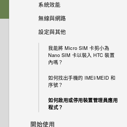
記憶卡？
如何使用尋找我的裝置尋找手機
系統效能
如果手機不斷重新啟動或無法開
為何說出「OK Google」無法啟
或清除手機資料？
機進入主畫面，該怎麼辦？
動 Google Assistant？
如何檢視 USB 隨身碟內的檔案
無線與網路
為何手機反應緩慢且靜止不動？
與資料夾？
何謂智慧鎖及如何使用？
手機無法充電時該怎麼做？
為何手機上的應用程式會當機並
設定與其他
如何將手機的網際網路連線分享
為何手機會自動關機？
強制關閉？
如何備份相片及影片？
為何手機設定螢幕鎖密碼後仍不
給其他裝置使用？
為何電池電力消耗如此快速？
會鎖住？
我能將 Micro SIM 卡剪小為
手機異常過熱或溫度過高時該怎
如何知道我是否安裝了惡意的第
如何在手機與電腦之間複製檔
Nano SIM 卡以裝入 HTC 裝置
我透過藍牙傳送了一些檔案到電
如何節省電池電力？
麼辦？
三方應用程式？
案？
內嗎？
為何重新開啟或開啟手機時出現
腦。檔案存到哪裡去了？
要求我輸入密碼以解密手機？
如何重新啟動手機以進入安全模
如何設定預設的簡訊應用程式？
如何找出手機的 IMEI/MEID 和
如何將電信業者的存取點名稱新
式？
序號？
增至手機？
如何啟用開發人員選項？
如何從通知面板中移除顯示特定
如何啟用或停用裝置管理員應用
應用程式正在背景中執行的通
如何無法在 Google Play Music
程式？
知？
中播放 WMA 音樂檔？
開始使用