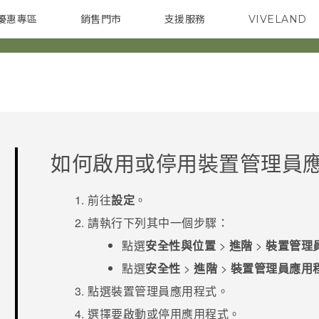
優惠專區
銷售門市
支援服務
VIVELAND
焦點訊息
智慧型手機
校園專案
銷售通路
配件
企業採購
如何啟用或停用裝置管理員
前往
設定
。
請執行下列其中一個步驟：
點選
安全性與位置
>
進階
>
裝置管理
點選
安全性
>
進階
>
裝置管理員應用
點選裝置管理員應用程式。
選擇要啟動或停用應用程式。