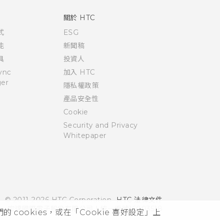
關於 HTC
式
ESG
能
新聞稿
具
投資人
ync
加入 HTC
er
隱私權政策
產品安全性
Cookie
Security and Privacy
Whitepaper
© 2011-2026 HTC Corporation
HTC 法律文件
宏達國際電子股份有限公司 | 統一編號16003518
cookies，或在「Cookie 喜好設定」上