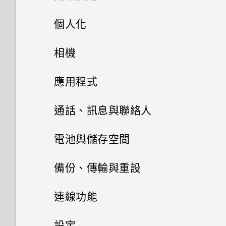
手機上的各種便利功能
個人化
打開包裝與設定
主畫面配置與字型
三相機
相機
熟悉新手機的功能
小工具與捷徑
HTC Desire 19s‍ 概觀
HTC Desire 19s‍ 的 Android 9.0
拍照和錄影
新增或移除小工具面板
應用程式
更新
擷取手機畫面
插入 nano SIM 卡和 microSD
啟動列
變更主畫面
Google 相簿
相機基本資訊
通話、訊息與聯絡人
卡
軟體與應用程式更新
HTC Sense 主畫面
新增主畫面小工具
安裝及移除應用程式
設定主畫面桌布
拍攝超廣角或標準相片
手機通話功能
Google 相簿功能介紹
電池與儲存空間
為電池充電
安裝軟體更新
開啟或關閉睡眠模式
使用應用程式
新增主畫面捷徑
簡訊與多媒體簡訊
從 Google Play 商店取得應用
變更預設字型大小
自拍
檢視相片及影片
電池
使用智慧搜尋撥號
備份、傳輸與重設
開啟或關閉手機
程式
安裝應用程式更新
HTC 和其他應用程式
鎖定螢幕
聯絡人
存取應用程式
分類小工具面板和啟動列上的應
儲存空間
關於訊息應用程式
拍攝影片
編輯相片
撥打分機號碼
傳輸
延長電池使用時間的提示
連線功能
初次設定手機
用程式
從網路下載應用程式
從 Google Play 商店安裝應用
Boost+
觸控手勢
排列應用程式
聯絡人清單
傳送簡訊 (SMS)
備份與重設
釋放儲存空間
程式更新
使用 HDR
剪輯影片
隱藏手機號碼
使用省電模式
網際網路連線
從舊手機取得內容的方法
設定
新增社交網路、電子郵件帳號等
移動主畫面項目