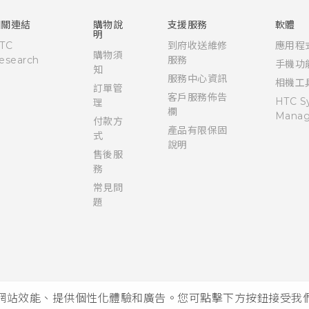
Quick start guide
User manual
相關連結
購物說
支援服務
軟體
明
TC
到府收送維修
應用程
購物須
esearch
服務
手機功
知
服務中心資訊
相機工
訂單管
客戶服務佈告
HTC S
理
欄
Manag
付款方
產品有限保固
式
說明
售後服
務
常見問
題
析網站效能、提供個性化體驗和廣告。您可點擊下方按鈕接受我們的 