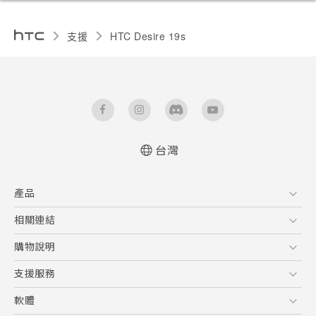
支援
‎HTC Desire 19s‎
台灣
快速入門手冊
產品
使用手冊
Quick start guide
5G
相關連結
User manual
智慧型手機
HTC Research
購物說明
配件
購物須知
支援服務
VIVE
訂單管理
到府收送維修服務
軟體
付款方式