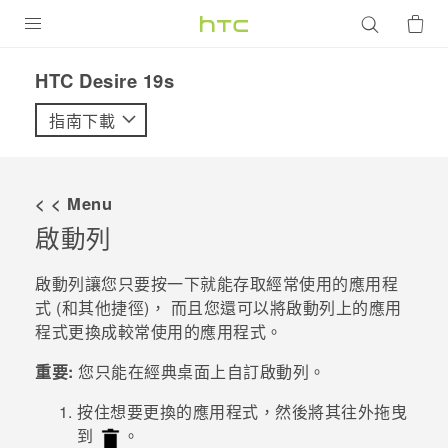
產品
‎HTC Desire 19s‎
VIVE
指南下載
G REIGNS
智慧型手機
< < Menu
配件
啟動列
VIVERSE
啟動列讓您只要按一下就能存取經常使用的應用程
式 (和其他捷徑)， 而且您還可以將啟動列上的應用
優惠專區
程式更換成較常使用的應用程式。
焦點訊息
銷售門市
重要:
您只能在
經典桌面
上自訂啟動列。
校園專案
銷售通路
支援服務
按住想要更換的應用程式，然後將其往外拖曳
企業採購
到
。
VIVELAND