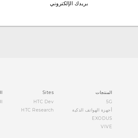
بريدك الإلكتروني
العربية - دليل البدء السريع
العربية - دليل المستخدم
Française - Guide de démarrage rapide
Française - Mode d'emploi
English - Quick start guide
المنتجات
Sites
ال
English - User manual
5G
HTC Dev
ال
أجهزة الهواتف الذكية
HTC Research
EXODUS
VIVE