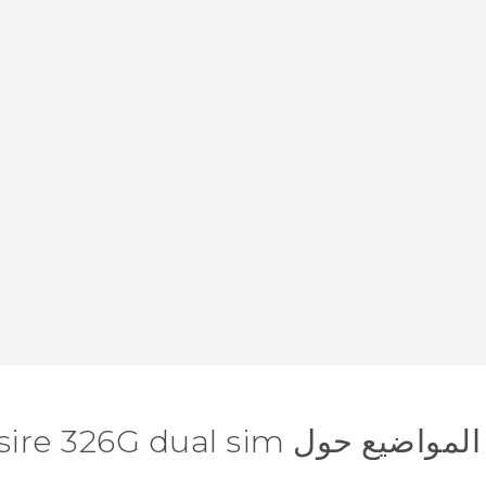
ول HTC Desire 326G dual sim