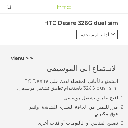
المنتجات
HTC Desire 326G dual sim‎
VIVE
أدلة المستخدم
G REIGNS
أجهزة الهواتف الذكية
< < Menu
VIVERSE
الاستماع إلى الموسيقى
البرامج + التطبيقات
استمتع بالأغاني المفضلة لديك على
HTC Desire
326G dual sim
باستخدام تطبيق
تشغيل موسيقى
.
الدعم
افتح تطبيق
تشغيل موسيقى
.
أجهزة HTC والملحقات
مرر لليمين من الحافة اليسرى للشاشة، وانقر
فوق
مكتبتي
.
تصفح الفنانين أو الألبومات أو فئات أخرى.