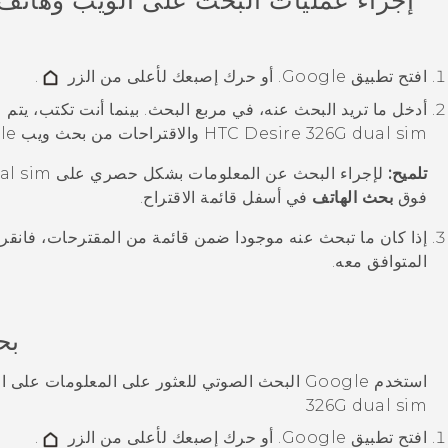
إجراء عمليات البحث على الويب وهاتف
افتح تطبيق
Google
. أو حرك إصبعك لأعلى من الزر
.
أدخل ما تريد البحث عنه، في مربع البحث.
بينما أنت تكتب، يتم
HTC Desire 326G dual sim
والاقتراحات من بحث ويب
le
تلميح:
لإجراء البحث عن المعلومات بشكل حصري على
al sim
فوق
بحث الهاتف
في أسفل قائمة الاقتراح.
إذا كان ما تبحث عنه موجودا ضمن قائمة من المقترحات، فانقر
المتوافق معه.
بح
استخدم
Google
البحث الصوتي
للعثور على المعلومات على ا
326G dual sim
افتح تطبيق
Google
. أو حرك إصبعك لأعلى من الزر
.