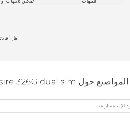
تنبيهات
تمكين تنبيهات أو 
هل أفادت
شكرًا لك! تساعد ملاحظاتك الآخرين على تحديد المعلومات الأ
ول HTC Desire 326G dual sim