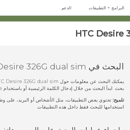
البرامج + التطبيقات
الدعم
أجهزة الهواتف الذكية
أجهزة HTC والملحقات
HTC Desire 3
البحث في
esire 326G dual sim
يمكنك البحث عن معلومات حول
C Desire 326G dual sim
بحث
. ابدأ البحث من خلال إدخال الكلمة الرئيسية أو باستخدام
e
تلميح:
تحتوي بعض التطبيقات، مثل
الأشخاص
أو
البريد
، على وظي
استخدامها للبحث فقط داخل هذه التطبيقات.