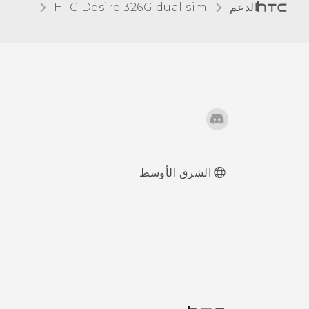
الدعم
HTC Desire 326G dual sim‎
ضبط سطوع الشاشة
يدويًا
تغيير لغة العرض
العمل مع الشهادات
الشرق الأوسط