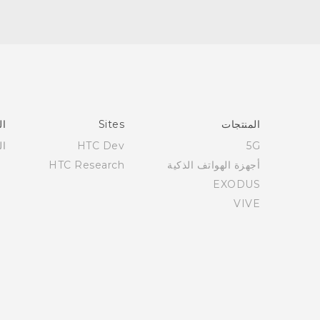
العربية - دليل البدء السريع
العربية - دليل المستخدم
Française - Guide de démarrage rapide
Française - Mode d'emploi
English - Quick start guide
المنتجات
Sites
ال
English - User manual
5G
HTC Dev
ال
أجهزة الهواتف الذكية
HTC Research
EXODUS
VIVE