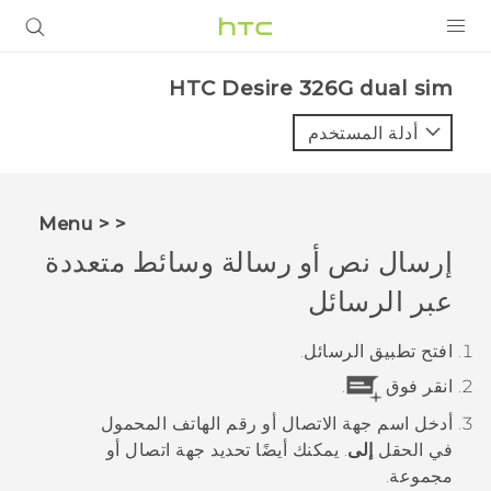
المنتجات
HTC Desire 326G dual sim‎
VIVE
أدلة المستخدم
G REIGNS
أجهزة الهواتف الذكية
< < Menu
VIVERSE
إرسال نص أو رسالة وسائط متعددة
عبر
الرسائل
البرامج + التطبيقات
الدعم
افتح تطبيق
الرسائل
.
انقر فوق
.
أجهزة HTC والملحقات
أدخل اسم جهة الاتصال أو رقم الهاتف المحمول
في الحقل
إلى
. يمكنك أيضًا تحديد جهة اتصال أو
مجموعة.