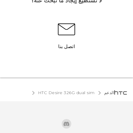
لا تستطيع إيجاد ما تبحث عنه؟
اتصل بنا
الدعم
HTC Desire 326G dual sim‎