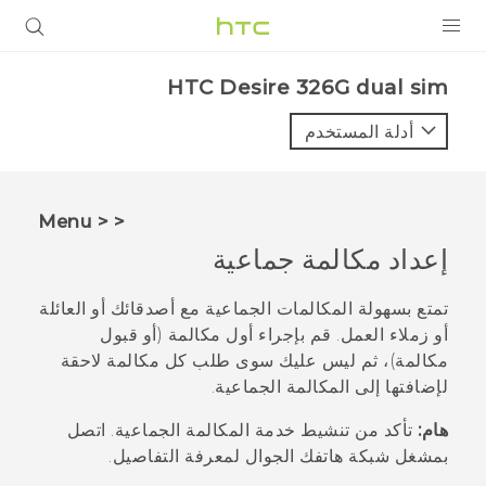
المنتجات
HTC Desire 326G dual sim‎
VIVE
أدلة المستخدم
G REIGNS
أجهزة الهواتف الذكية
< < Menu
VIVERSE
إعداد مكالمة جماعية
البرامج + التطبيقات
تمتع بسهولة المكالمات الجماعية مع أصدقائك أو العائلة
أو زملاء العمل. قم بإجراء أول مكالمة (أو قبول
الدعم
مكالمة)، ثم ليس عليك سوى طلب كل مكالمة لاحقة
لإضافتها إلى المكالمة الجماعية.
أجهزة HTC والملحقات
هام:
تأكد من تنشيط خدمة المكالمة الجماعية. اتصل
بمشغل شبكة هاتفك الجوال لمعرفة التفاصيل.