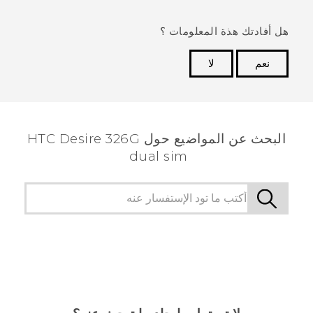
هل أفادتك هذة المعلومات ؟
نعم
لا
شكرًا لك! تساعد ملاحظاتك الآخرين على تحديد المعلومات
الأكثر فائدة.
البحث عن المواضيع حول HTC Desire 326G
dual sim