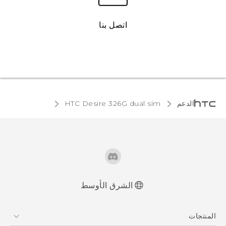
اتصل بنا
الدعم
HTC Desire 326G dual sim‎
الشرق الأوسط
العربية - دليل البدء السريع
المنتجات
العربية - دليل المستخدم