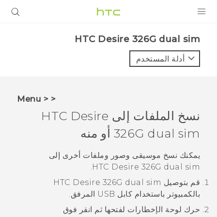
المنتجات
HTC Desire 326G dual sim‎
VIVE
أدلة المستخدم
G REIGNS
أجهزة الهواتف الذكية
< < Menu
VIVERSE
نسخ الملفات إلى
HTC Desire
326G dual sim
أو منه
البرامج + التطبيقات
الدعم
يمكنك نسخ موسيقى وصور وملفات أخرى إلى
.
HTC Desire 326G dual sim
أجهزة HTC والملحقات
قم بتوصيل
HTC Desire 326G dual sim
بالكمبيوتر باستخدام كابل USB المرفق.
حرك لوحة الإخطارات لفتحها ثم انقر فوق