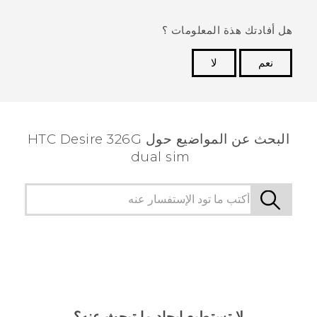
هل أفادتك هذة المعلومات ؟
نعم
لا
شكرًا لك! تساعد ملاحظاتك الآخرين على تحديد المعلومات
الأكثر فائدة.
البحث عن المواضيع حول HTC Desire 326G
dual sim
لا تستطيع إيجاد ما تبحث عنه؟