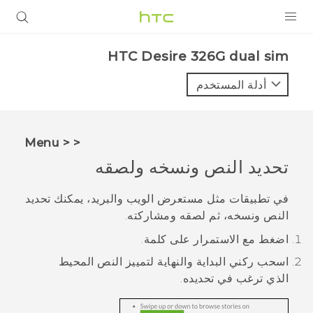
المنتجات
HTC Desire 326G dual sim‎
VIVE
أدلة المستخدم
G REIGNS
أجهزة الهواتف الذكية
< < Menu
VIVERSE
تحديد النص ونسخه ولصقه
البرامج + التطبيقات
في تطبيقات مثل مستعرض الويب و
البريد
، يمكنك تحديد
النص ونسخه، ثم لصقه ومشاركته.
الدعم
اضغط مع الاستمرار على كلمة.
أجهزة HTC والملحقات
اسحب ركني البداية والنهاية لتمييز النص المحيط
الذي ترغب في تحديده.