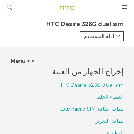
المنتجات
HTC Desire 326G dual sim‎
VIVE
أدلة المستخدم
G REIGNS
أجهزة الهواتف الذكية
< < Menu
VIVERSE
إخراج الجهاز من العلبة
البرامج + التطبيقات
HTC Desire 326G dual sim
الدعم
الغطاء الخلفي
أجهزة HTC والملحقات
بطاقة بطاقة micro SIM ثنائية
بطاقة التخزين
البطارية