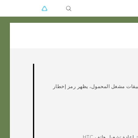
صال إنترنت ويوجد تحديث متاح لهاتف HTC أو تطبيقات مشغل المحمول، يظهر رمز إخطار
إعادة تشغيل هاتف
HTC