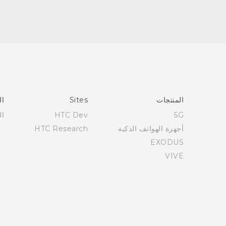
العربية - دليل البدء السريع
العربية - دليل المستخدم
English - Quick start guide
English - User manual
المنتجات
Sites
ال
5G
HTC Dev
ال
أجهزة الهواتف الذكية
HTC Research
EXODUS
VIVE