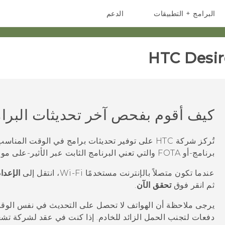
البرامج + التطبيقات
الدعم
أجهزة الهواتف الذكية
أجهزة HTC والملحقات
HTC Desir
كيف أقوم بفحص آخر تحديثات البرام
تُركز شركة HTC على توفير تحديثات برامج في الوقت المناسب لهاتفك.
برنامج-أو FOTA والتي تعني البرنامج الثابت عبر الأثير-على موقع دعم HTC.
عندما تكون متصلاً بالإنترنت مستخدمًا
Wi‍-Fi
، انتقل إلى
الإعدا
ثم انقر فوق
تحقق الآن
.
يرجى ملاحظة أن الهواتف لا تحصل على التحديث في نفس الوقت ن
دفعات لتجنب الحمل الزائد للخادم. إذا كنت في عقد لشركة تش