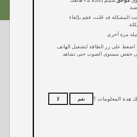
وق
موافق
.
سيتم إعادة بدء هاتفك
شة.
نت المشكلة قد حُلت، فقم بإلغاء
لة.
يله مرة أخرى.
ف. اضغط على زر
الطاقة
لتشغيل الهاتف.
خفض مستوى الصوت
حتى تشاهد
ك هذة المعلومات ؟
نعم
لا
كثر فائدة.