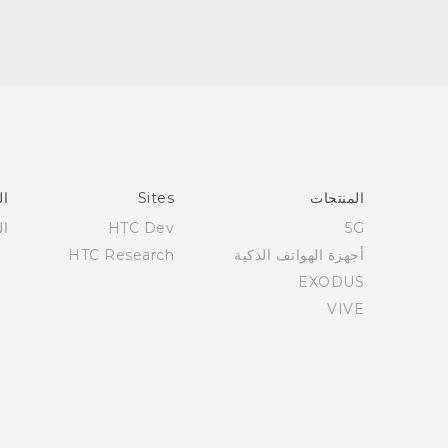
العربية - دليل البدء السريع
العربية - دليل المستخدم
English - Quick start guide
English - User manual
المنتجات
Sites
ال
5G
HTC Dev
ال
أجهزة الهواتف الذكية
HTC Research
EXODUS
VIVE