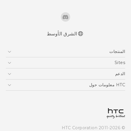
الشرق الأوسط
العربية - دليل البدء السريع
المنتجات
العربية - دليل المستخدم
English - Quick start guide
5G
Sites
English - User manual
أجهزة الهواتف الذكية
HTC Dev
الدعم
EXODUS
HTC Research
الدعم
HTC معلومات حول
VIVE
ESG
Investor
سياسة الخصوصية
أمان المنتج
© 2011-2026 HTC Corporation