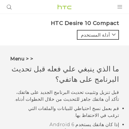
المنتجات
HTC Desire 10 Compact‎
VIVE
أدلة المستخدم
G REIGNS
أجهزة الهواتف الذكية
< < Menu
VIVERSE
ما الذي ينبغي علي فعله قبل تحديث
البرنامج على هاتفي؟
البرامج + التطبيقات
الدعم
قبل تنزيل وتثبيت تحديث البرنامج الجديد على هاتفك،
تأكد أن هاتفك جاهز للتحديث من خلال الخطوات أدناه.
أجهزة HTC والملحقات
قم بعمل نسخ احتياطي للبيانات والملفات التي
ترغب في الاحتفاظ بها.
إذا كان هاتفك يستخدم
6
Android