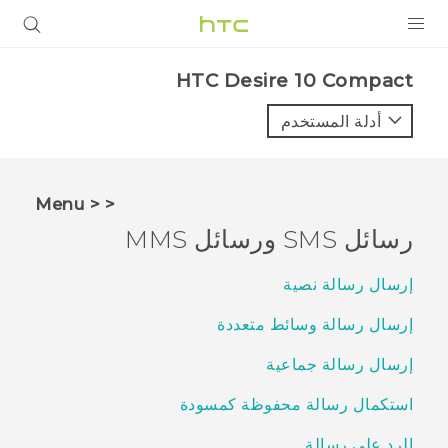
المنتجات
HTC Desire 10 Compact‎
VIVE
أدلة المستخدم
G REIGNS
أجهزة الهواتف الذكية
< < Menu
VIVERSE
رسائل SMS ورسائل MMS
البرامج + التطبيقات
إرسال رسالة نصية
الدعم
إرسال رسالة وسائط متعددة
أجهزة HTC والملحقات
إرسال رسالة جماعية
استكمال رسالة محفوظة كمسودة
الرد على رسالة