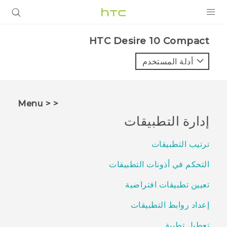
المنتجات
HTC Desire 10 Compact‎
VIVE
أدلة المستخدم
G REIGNS
أجهزة الهواتف الذكية
< < Menu
VIVERSE
إدارة التطبيقات
البرامج + التطبيقات
ترتيب التطبيقات
الدعم
التحكم في أذونات التطبيقات
أجهزة HTC والملحقات
تعيين تطبيقات افتراضية
إعداد روابط التطبيقات
تعطيل تطبيق