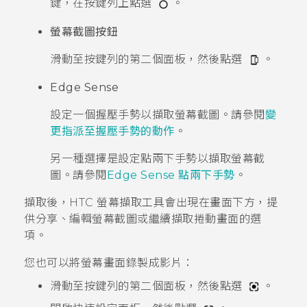
鍵，在
按鍵列
上點選
。
螢幕截圖按鈕
滑動至
按鍵列
的第二個面板，然後點選
。
Edge Sense
設定一個握壓手勢以擷取螢幕截圖。請參閱
變
更指派至握壓手勢的動作
。
另一種選擇是設定點兩下手勢以擷取螢幕截
圖。請參閱
Edge Sense 點兩下手勢
。
擷取後，
HTC 螢幕擷取工具
會出現在畫面下方，提
供分享、編輯螢幕截圖或繼續擷取捲動畫面的選
項。
您也可以將螢幕畫面錄製成影片：
滑動至
按鍵列
的第二個面板，然後點選
。