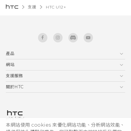
支援
HTC U12+‎
產品
5G
網站
使用手冊
智能手機
HTC Dev
支援服務
區塊鍊手機
HTC Research
服務中心
關於HTC
配件
產品有限保固說明
ESG
VIVE
公告欄
投資人
私隱政策
產品安全
本網站使用 cookies 來優化網站功能、分析網站效能、
© 2011-2026 HTC Corporation