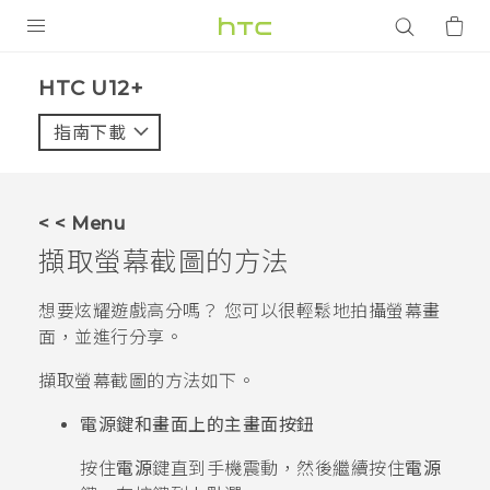
產品
HTC U12+‎
VIVE
指南下載
智能手機
G REIGNS
< < Menu
配件
擷取螢幕截圖的方法
VIVERSE
想要炫耀遊戲高分嗎？ 您可以很輕鬆地拍攝螢幕畫
面，並進行分享。
應用程式
擷取螢幕截圖的方法如下。
支援服務
電源
鍵和畫面上的主畫面按鈕
登入
按住
電源
鍵直到手機震動，然後繼續按住
電源