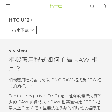
產品
HTC U12+‎
VIVE
指南下載
智能手機
G REIGNS
< < Menu
配件
相機
應用程式如何拍攝 RAW 相
VIVERSE
片？
應用程式
相機
應用程式會同時以 DNG RAW 格式及 JPG 格
式拍攝相片。
支援服務
Digital Negative (DNG) 是一種開放標準失真較
登入
少的 RAW 影像格式。RAW 檔案通常比 JPEG 檔
案大上 2 至 6 倍，且無法在多數的相片檢視器應用