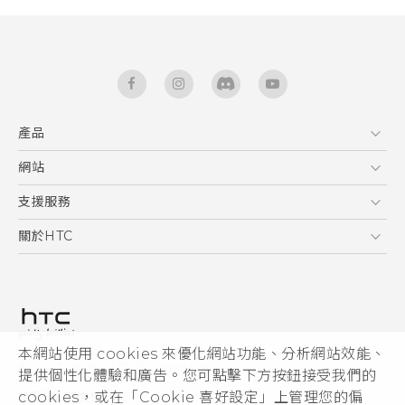
產品
5G
網站
使用手冊
智能手機
HTC Dev
支援服務
區塊鍊手機
HTC Research
服務中心
關於HTC
配件
產品有限保固說明
ESG
VIVE
公告欄
投資人
私隱政策
產品安全
本網站使用 cookies 來優化網站功能、分析網站效能、
© 2011-2026 HTC Corporation
提供個性化體驗和廣告。您可點擊下方按鈕接受我們的
加入HTC
HTC 法律文件
cookies，或在「Cookie 喜好設定」上管理您的偏