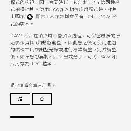
程式內檢視，因此會同時以 DNG 和 JPG 這兩種格
式拍攝相片。使用
Google 相簿
應用程式時，相片
上顯示
圖示，表示該檔案另有 DNG RAW 格
式的版本。
RAW 相片在拍攝時不會加以處理，可保留最多的原
始影像資料 (如動態範圍)，因此您之後可使用進階
的編輯工具來調整光線或進行專業調整。完成調整
後，如果您想要將相片印出或分享，可將 RAW 相
片另存為 JPG 檔案。
覺得這篇文章有用嗎？
是
否
謝謝您！