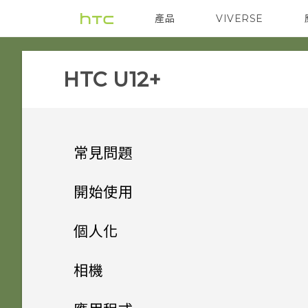
產品
VIVERSE
VIVE
智能手機
HTC U12+‎
常見問題
系統效能
開始使用
電源與充電
HTC U12+‍ 有哪些特殊功能
更新手機軟體前該做哪些準備？
個人化
安全性
打開包裝與設定
Qualcomm Quick Charge
手機出狀況時該如何取得協助？
主畫面配置與字型
Android 9.0 更新
相機
3.0 運作方式？
儲存、備份和傳輸
感壓式按鍵及 Edge Sense
為何我的手機無法使用臉部辨識
小工具與捷徑
HTC U12+‍ 概觀
如何在手機上測試音訊、顯示和
與手機互動的全新體驗
拍照和錄影
新增或移除小工具面板