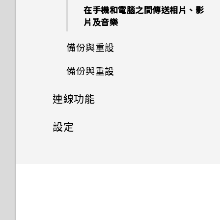
指紋辨識器
序號？
拍攝超廣角全景自拍照
要求我輸入密碼以解密手機？
將記憶卡設為內部儲存空間
收到來電
使用快速設定
如何利用聽覺焦點錄下遠方主體
在手機和電腦之間傳送相片、影
如何無法在 Google Play
郵件
指派其他的語音助理應用程式至
在 HTC U12+‍ 和電腦之間複製
使用子母畫面
匯入或複製聯絡人
封鎖不要的訊息
自拍
清楚且聲音分明的影片？
片及音樂
Music 中播放 WMA 音樂檔？
查看電池記錄
Edge Sense
檔案
選擇要用於數據連線的 nano
如何啟用或停用裝置管理員應用
慢動作錄影
在內建儲存空間與記憶卡之間移
緊急電話
重新啟動 HTC U12+‍ (軟體重設)
氣象
SIM 卡
程式？
控制應用程式權限
合併聯絡人資訊
動應用程式及資料
複製訊息到 nano SIM 卡
備份與重設
使用HDR 強化
我認為麥克風壞了。我該怎麼
應用程式電池最佳化
調整握壓力道等級
拍攝高動態縮時攝影影片
做？
通話期間可以執行的動作
動作手勢
時鐘
使用雙網路管理員管理 nano
如何關閉使用 TouchPal 鍵盤
設定預設應用程式
傳送聯絡人資訊
備份與重設
在記憶卡之間移動檔案
刪除訊息和對話
用散景模式拍攝相片
備份 HTC U12+‍
在應用程式中啟用背景限制
在應用程式中握壓以執行動作
SIM 卡
輸入時的震動？
能否變更手機上系統的字型樣式
設定多方通話
Motion Launch 手勢啟動
錄音機
設定應用程式連結
聯絡人群組
連線功能
在內建儲存空間與記憶卡之間複
重設 HTC U12+‍ (硬體重設)
和大小？
使用聽覺焦點錄影
備份聯絡人與訊息
透過臉部辨識解鎖即可以握壓方
防水和防塵
有未讀取的通知時，不斷重複發
製或移動檔案
通話記錄
通知
式解鎖手機
出聲音和震動。要如何停止？
網際網路連線
停用應用程式
私密聯絡人
設定
如何將喜愛的歌曲或音樂設為鈴
以 3D Audio 或高解析度音訊
重設網路設定
在 HTC U12+‍ 和電腦間複製檔
聲？
錄影
切換靜音、震動和一般模式
選取、複製及貼上文字
Edge Sense 點兩下手勢
無線分享
一般設定
案
開啟或關閉數據連線
重設 HTC U12+‍ (硬重設)
如何關閉擷取畫面時的快門聲？
在相片中加入動態貼圖
本國撥號
輸入文字
Edge Sense 握持手勢
安全性設定
HTC Connect 是什麼？
卸載記憶卡
管理數據使用量
零打擾模式
相片看起來模糊不清嗎？以下有
中文輸入
開啟或關閉Edge Sense
開啟或關閉藍牙
為 nano SIM 卡指派 PIN 碼
Wi-Fi 連線
一些拍照秘訣
開啟或關閉位置設定