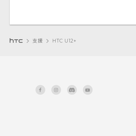
變更顯示語言
手套模式
旅行模式
支援
HTC U12+‎