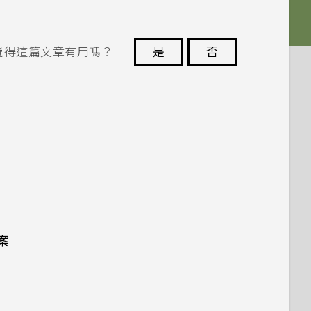
覺得這篇文章有用嗎？
是
否
謝謝您！
案