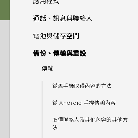
應用程式
解除鎖定？
USB Type-C 接頭與舊手機上
音訊、顯示和相機
其他部分？
熟悉新手機的功能
如何將檔案與資料夾複製或移到
音效
的 micro USB 接頭有何不
感壓式按鍵的使用準則
插入 nano SIM 卡和
進階相機功能
啟動列
Edge Sense 2
記憶卡？
變更主畫面
Google 相簿
HTC 相機
為何我的手機無法使用指紋喚醒
通話、訊息與聯絡人
同？
應用程式
microSD 卡
為何手機反應緩慢且靜止不動？
更新
為何在 HTC U12+‍ 上使用舊款
或解除鎖定？
按鍵列
Edge Sense 是什麼？
拍照和錄影
設定預設音量
的 HTC USB Type-C 耳機時會
新增主畫面小工具
安裝及移除應用程式
選擇場景
雙相機
如何檢視 USB 隨身碟內的檔案
設定主畫面桌布
選擇拍攝模式
手機通話功能
Google 相簿功能介紹
無線與網路
手機無法開機時該怎麼做？
電池與儲存空間
為何說出「OK Google」無法
使用保護殼
出現雜音？
為何手機會自動關機？
與資料夾？
軟體與應用程式更新
忘記了螢幕鎖定密碼、PIN 碼
使用單手模式
初次設定 Edge Sense
啟動 Google Assistant？
使用應用程式
以 3D Audio 或高解析度音訊
新增主畫面捷徑
手動調整相機設定
簡訊與多媒體簡訊
從 Google Play 商店取得應用
豐富的音效
設定與其他
變更預設字型大小
或圖形該怎麼辦？
縮放
檢視相片及影片
電池
使用智慧搜尋撥號
如何使用硬體按鍵重新啟動手
手機能在找不到 Wi-Fi 或訊號
備份、傳輸與重設
錄影
為電池充電
為何無法在 HTC 手機上使用我
手機異常過熱或溫度過高時該怎
程式
如何備份相片及影片？
安裝軟體更新
擷取螢幕截圖的方法
機？
太弱時自動切換至行動網路嗎？
HTC 應用程式
Edge Sense 的使用準則
為何手機上的應用程式會當機並
自己的數位式 3.5mm 耳機轉
聯絡人
存取應用程式
麼辦？
分類小工具面板和啟動列上的應
拍攝 RAW 相片
儲存空間
傳送簡訊 (SMS)
如何使用尋找我的裝置尋找手機
手機裝入車用套件或自拍棒時常
快速調整相片曝光
編輯相片
撥打分機號碼
傳輸
延長電池使用時間的提示
強制關閉？
接器？
開啟或關閉手機
用程式
從網路下載應用程式
如何在手機與電腦之間複製檔
安裝應用程式更新
或清除手機資料？
會觸發 Edge Sense，我該怎
HTC Sense 主畫面
如果手機不斷重新啟動或無法開
如何將手機的網際網路連線分享
簡訊與多媒體簡訊
Boost+
使用 Edge Sense 拍照
排列應用程式
儲存空間
如何重新啟動手機以進入安全模
聯絡人清單
案？
相機應用程式如何拍攝 RAW 相
麼做？
傳送多媒體訊息 (MMS)
釋放儲存空間
拍攝相片
機進入主畫面，該怎麼辦？
給其他裝置使用？
美化 RAW 相片
隱藏手機號碼
使用省電功能
從舊手機取得內容的方法
如何知道我是否安裝了惡意的第
如何在 HTC U12+‍ 上播放完整
式？
初次設定手機
移動主畫面項目
片？
解除安裝應用程式
從 Google Play 商店安裝應用
何謂智慧鎖及如何使用？
休眠模式
三方應用程式？
18:9 長寬比的 YouTube 影
HTC BlinkFeed
啟用長握壓手勢
如何在訊息內加入簽名？
應用程式捷徑
新增新的聯絡人
在手機儲存空間和記憶卡之間移
我之前曾使用 HTC 備份。為何
程式更新
我能將 Micro SIM 卡剪小為
傳送群組訊息
儲存空間類型
拍攝連續的相片
手機無法充電時該怎麼做？
我透過藍牙傳送了一些檔案到電
剪輯影片
快速撥號
片？
極致省電模式
從 Android 手機傳輸內容
如何從通知面板中移除顯示特定
新增社交網路、電子郵件帳號等
移除主畫面項目
動應用程式及資料
手機現在未內建 HTC 備份？
拍攝全景相片
Nano SIM 卡以裝入 HTC 裝置
為何手機設定螢幕鎖密碼後仍不
腦。檔案存到哪裡去了？
鎖定螢幕
如何設定預設的簡訊應用程式？
HTC 主題
變更指派至握壓手勢的動作
應用程式正在背景中執行的通
切換最近使用的應用程式
內嗎？
編輯聯絡人的資訊
會鎖住？
轉寄訊息
我該將記憶卡當作可移除式或內
使用自拍計時器拍照
為何電池電力消耗如此快速？
變更慢動作影片的播放速度
撥打訊息、電子郵件或日曆活動
Motion Launch 手勢啟動沒
顯示電池百分比
取得聯絡人及其他內容的其他方
知？
設定臉部辨識解鎖
在手機儲存空間和記憶卡之間複
能否使用 Wi-Fi 直連 與其他手
拍攝全景自拍
部儲存空間使用呢？
如何將電信業者的存取點名稱新
中的電話號碼
認識手機設定
有作用。我該怎麼做？
法
如何啟用開發人員選項？
HTC Sense Companion
Edge Sense 語音輸入
製或移動檔案
機分享媒體檔？
同時使用兩個應用程式
如何找出手機的 IMEI/MEID 和
聯繫聯絡人
為何重新開啟或開啟手機時出現
增至手機？
將訊息移到受保護的收件匣
如何拍出更棒相片的小提示
如何節省電池電力？
編輯高動態縮時攝影影片
查看電池用量