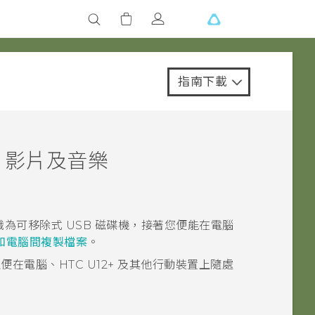
指南下載
、影片及音樂
為可移除式 USB 磁碟機，接著您便能在電腦
+‍ 和電腦間複製檔案
。
以便在電腦、
HTC U12+‍
及其他行動裝置上隨處