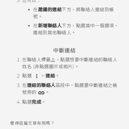
您可以：
在
建議的連結
下方，將聯絡人連結到帳
號。
在
新增聯絡人
下方，點選其中一個選項，
連結到其他聯絡人。
中斷連結
在
聯絡人
標籤上，點選想要中斷連結的聯絡人
姓名 (非點選圖示或相片)。
點選
>
連結
。
在
連結的聯絡人
區段中，點選要中斷連結之帳
號旁的
。
點選
完成
。
覺得這篇文章有用嗎？