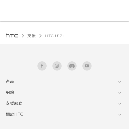
支援
HTC U12+‎
產品
5G
網站
使用手冊
智能手機
HTC Dev
支援服務
區塊鍊手機
HTC Research
服務中心
關於HTC
配件
產品有限保固說明
ESG
VIVE