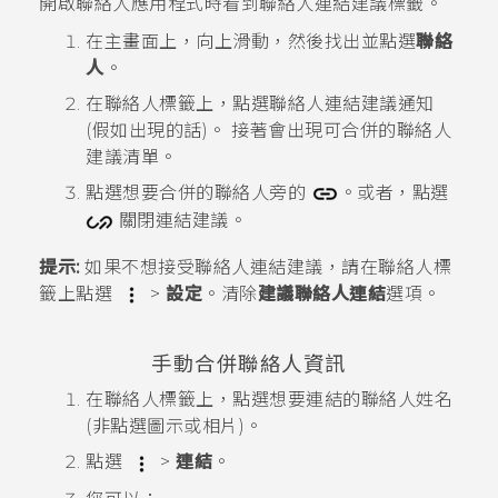
開啟
聯絡人
應用程式時看到聯絡人連結建議標籤。
在
主畫面
上，向上滑動，然後找出並點選
聯絡
人
。
在
聯絡人
標籤上，點選
聯絡人連結建議
通知
(假如出現的話)。
接著會出現可合併的聯絡人
建議清單。
點選想要合併的聯絡人旁的
。或者，點選
關閉連結建議。
提示:
如果不想接受聯絡人連結建議，請在
聯絡人
標
籤上點選
>
設定
。清除
建議聯絡人連結
選項。
手動合併聯絡人資訊
在
聯絡人
標籤上，點選想要連結的聯絡人姓名
(非點選圖示或相片)。
點選
>
連結
。