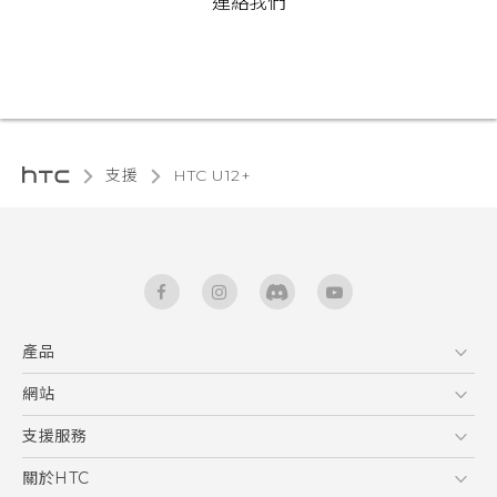
連絡我們
支援
HTC U12+‎
產品
5G
網站
使用手冊
智能手機
HTC Dev
支援服務
區塊鍊手機
HTC Research
服務中心
關於HTC
配件