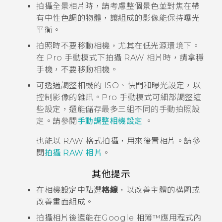
拍攝全景相片時，請考慮整個景色並對焦在帶
有中性色調的物體，讓組成的影像能保持曝光
平衡。
拍照時不要移動相機，尤其在低光源環境下。
在 Pro 手動模式下拍攝 RAW 相片時，請拿穩
手機，不要移動相機。
可透過調整相機的 ISO、快門和曝光設定，以
控制影像的雜訊。Pro 手動模式可細部調整這
些設定，還能儲存最多三組不同的手動拍照設
定。請參閱
手動調整相機設定
。
也能以 RAW 格式拍攝，用來後置相片。請參
閱
拍攝 RAW 相片
。
其他提示
在
相機
設定中點選
格線
，以改善主體的構圖或
改善畫面組成。
拍攝相片後還能在
Google 相簿™
應用程式內