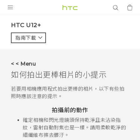
產品
HTC U12+‎
VIVE
指南下載
智能手機
G REIGNS
< < Menu
配件
如何拍出更棒相片的小提示
VIVERSE
若要用
相機
應用程式拍出更棒的相片，以下有些拍
照時應該注意的提示。
應用程式
拍攝前的動作
支援服務
確定相機和閃光燈鏡頭保持乾淨且未沾染指
登入
紋，
雷射自動對焦也是一樣。
請用柔軟乾淨的
細纖維布擦去髒汙。