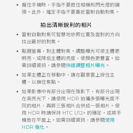
握住手機時，手指不要遮住相機和閃光燈的鏡
頭。
此外，確定手指不要靠近雷射自動對焦。
拍出清晰銳利的相片
雷射自動對焦可智慧地依照位置及面對的方向
找出最好的對焦。
點選螢幕，對主體對焦。調整曝光可使主體更
明亮，或降低主體的亮度，使顏色更豐富。如
需詳細資訊，請參閱
快速調整相片曝光
。
如果主體正在移動中，請在觀景窗上按住主
體，以鎖住焦點。
如果影像中有部分出現在陰影下，有部分出現
在高亮光下，請使用 HDR 拍攝多張曝光度不
同的相片，再將三張相片合併成一張相片。使
用 HDR 時請保持
HTC U12+‍
的穩定，或將手
機放在平面上。如需詳細資訊，請參閱
使用
HDR 強化
。