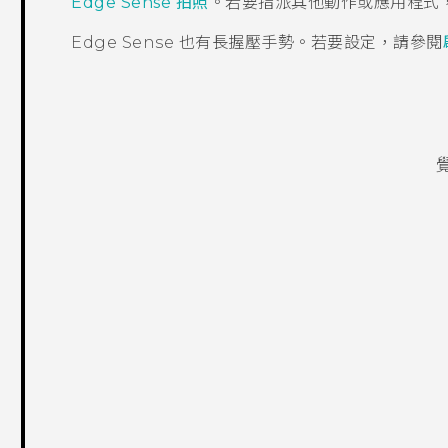
Edge Sense 拍照
。若要指派其他動作或應用程式
Edge Sense
也有長握壓手勢。若要設定，請參閱