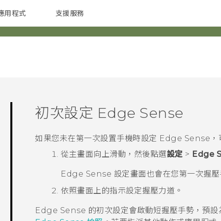
應用程式
支援服務
G REIGNS
配件
初次設定
Edge Sense
如果您未在第一次設置手機時設定
Edge Sense
，
從
主畫面
向上滑動，然後點選
設定
>
Edge 
Edge Sense
設定畫面也會在您第一次握壓
依照畫面上的指示設定握壓力道。
Edge Sense
的初次設定會啟動短握壓手勢，預設