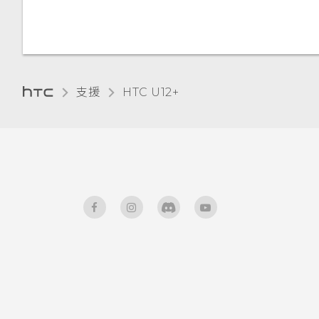
變更顯示語言
手套模式
旅行模式
支援
HTC U12+‎