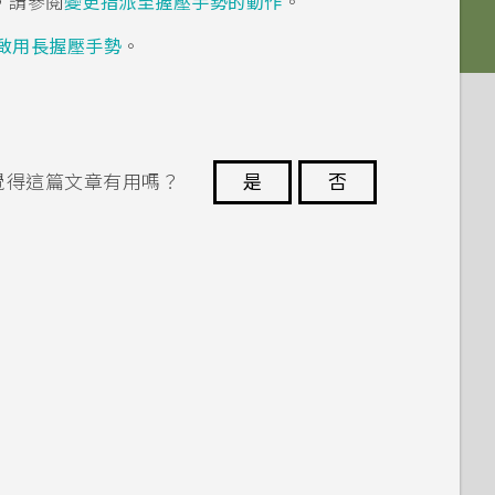
，請參閱
變更指派至握壓手勢的動作
。
啟用長握壓手勢
。
覺得這篇文章有用嗎？
是
否
謝謝您！