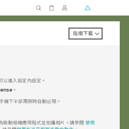
指南下載
可以進入
設定
內設定。
Sense
。
手機下半部兩側時自動出現。
為啟動
相機
應用程式並拍攝相片。請參閱
使用