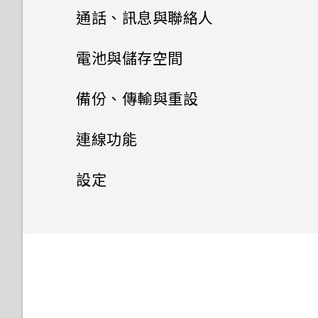
進階相機功能
啟動列
變更主畫面
Google 相簿
HTC 相機
從 Google Play 商店安裝應用
通話、訊息與聯絡人
休眠模式
程式更新
拍照和錄影
設定預設音量
新增主畫面小工具
安裝及移除應用程式
選擇場景
設定主畫面桌布
選擇拍攝模式
手機通話功能
Google 相簿功能介紹
電池與儲存空間
鎖定螢幕
使用應用程式
以 3D Audio 或高解析度音訊
新增主畫面捷徑
手動調整相機設定
簡訊與多媒體簡訊
從 Google Play 商店取得應用
變更預設字型大小
縮放
檢視相片及影片
電池
使用智慧搜尋撥號
備份、傳輸與重設
認識手機設定
錄影
程式
HTC 應用程式
聯絡人
存取應用程式
分類小工具面板和啟動列上的應
拍攝 RAW 相片
儲存空間
傳送簡訊 (SMS)
快速調整相片曝光
編輯相片
撥打分機號碼
傳輸
延長電池使用時間的提示
使用快速設定
連線功能
用程式
從網路下載應用程式
簡訊與多媒體簡訊
Boost+
排列應用程式
儲存空間
聯絡人清單
相機應用程式如何拍攝 RAW 相
傳送多媒體訊息 (MMS)
備份與重設
釋放儲存空間
拍攝相片
美化 RAW 相片
隱藏手機號碼
使用省電功能
網際網路連線
從舊手機取得內容的方法
重新啟動 HTC U12+‍ (軟體重設)
設定
移動主畫面項目
片？
解除安裝應用程式
HTC BlinkFeed
如何在訊息內加入簽名？
應用程式捷徑
新增新的聯絡人
備份與重設
在手機儲存空間和記憶卡之間移
傳送群組訊息
儲存空間類型
無線分享
拍攝連續的相片
備份 HTC U12+‍
剪輯影片
快速撥號
極致省電模式
從 Android 手機傳輸內容
一般設定
動作手勢
開啟或關閉數據連線
移除主畫面項目
動應用程式及資料
拍攝全景相片
HTC 主題
切換最近使用的應用程式
編輯聯絡人的資訊
重設 HTC U12+‍ (硬體重設)
轉寄訊息
我該將記憶卡當作可移除式或內
使用自拍計時器拍照
備份聯絡人與訊息
安全性設定
變更慢動作影片的播放速度
HTC Connect 是什麼？
撥打訊息、電子郵件或日曆活動
顯示電池百分比
取得聯絡人及其他內容的其他方
Motion Launch 手勢啟動
管理數據使用量
零打擾模式
在手機儲存空間和記憶卡之間複
拍攝全景自拍
部儲存空間使用呢？
中的電話號碼
法
HTC Sense Companion
製或移動檔案
同時使用兩個應用程式
聯繫聯絡人
將訊息移到受保護的收件匣
如何拍出更棒相片的小提示
重設網路設定
編輯高動態縮時攝影影片
開啟或關閉藍牙
為 nano SIM 卡指派 PIN 碼
查看電池用量
通知
Wi-Fi 連線
開啟或關閉位置設定
拍攝超廣角全景自拍照
將記憶卡設為內部儲存空間
收到來電
在手機和電腦之間傳送相片、影
郵件
在 HTC U12+‍ 和電腦之間複製
使用子母畫面
匯入或複製聯絡人