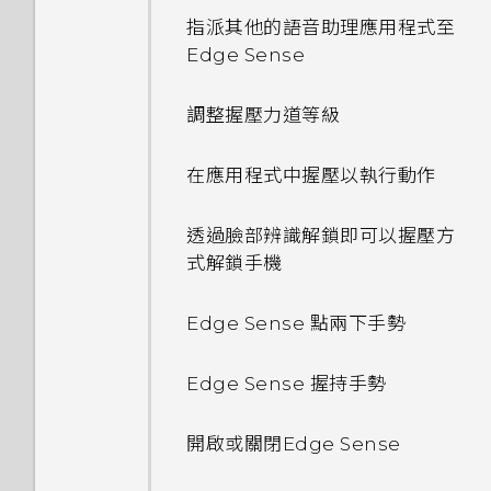
指紋辨識器
序號？
要求我輸入密碼以解密手機？
如何利用聽覺焦點錄下遠方主體
如何無法在 Google Play
指派其他的語音助理應用程式至
清楚且聲音分明的影片？
Music 中播放 WMA 音樂檔？
Edge Sense
選擇要用於數據連線的 nano
如何啟用或停用裝置管理員應用
SIM 卡
程式？
我認為麥克風壞了。我該怎麼
調整握壓力道等級
做？
使用雙網路管理員管理 nano
如何關閉使用 TouchPal 鍵盤
在應用程式中握壓以執行動作
SIM 卡
輸入時的震動？
能否變更手機上系統的字型樣式
和大小？
透過臉部辨識解鎖即可以握壓方
防水和防塵
有未讀取的通知時，不斷重複發
式解鎖手機
出聲音和震動。要如何停止？
如何將喜愛的歌曲或音樂設為鈴
聲？
Edge Sense 點兩下手勢
如何關閉擷取畫面時的快門聲？
Edge Sense 握持手勢
相片看起來模糊不清嗎？以下有
開啟或關閉Edge Sense
一些拍照秘訣