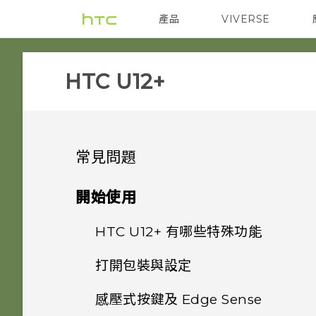
產品
VIVERSE
VIVE
智能手機
HTC U12+‎
常見問題
系統效能
開始使用
電源與充電
HTC U12+‍ 有哪些特殊功能
更新手機軟體前該做哪些準備？
安全性
打開包裝與設定
Qualcomm Quick Charge
手機出狀況時該如何取得協助？
Android 9.0 更新
3.0 運作方式？
儲存、備份和傳輸
感壓式按鍵及 Edge Sense
為何我的手機無法使用臉部辨識
HTC U12+‍ 概觀
如何在手機上測試音訊、顯示和
與手機互動的全新體驗