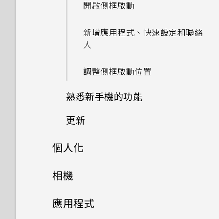
開啟側框啟動
新增應用程式、快速設定和聯絡
人
調整側框啟動位置
熟悉新手機的功能
更新
按鍵列
個人化
軟體與應用程式更新
使用單手模式
主畫面配置與字型
相機
安裝軟體更新
擷取螢幕截圖的方法
小工具與捷徑
拍照和錄影
新增或移除小工具面板
安裝應用程式更新
應用程式
HTC Sense 主畫面
音效