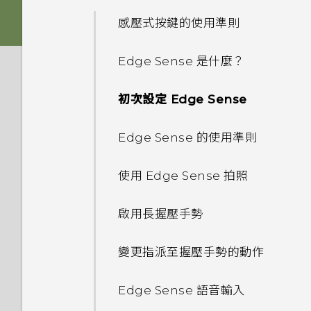
解除鎖定？
USB Type-C 接頭與舊手機上
音訊、顯示和相機
其他部分？
如何將檔案與資料夾複製或移到
的 micro USB 接頭有何不
感壓式按鍵的使用準則
插入 nano SIM 卡和
Edge Sense 2
記憶卡？
為何我的手機無法使用指紋喚醒
同？
應用程式
microSD 卡
為何手機反應緩慢且靜止不動？
為何在 HTC U12+‍ 上使用舊款
或解除鎖定？
Edge Sense 是什麼？
的 HTC USB Type-C 耳機時會
雙相機
如何檢視 USB 隨身碟內的檔案
無線與網路
手機無法開機時該怎麼做？
為何說出「OK Google」無法
使用保護殼
出現雜音？
為何手機會自動關機？
與資料夾？
忘記了螢幕鎖定密碼、PIN 碼
初次設定 Edge Sense
啟動 Google Assistant？
豐富的音效
設定與其他
或圖形該怎麼辦？
如何使用硬體按鍵重新啟動手
手機能在找不到 Wi-Fi 或訊號
為電池充電
為何無法在 HTC 手機上使用我
手機異常過熱或溫度過高時該怎
如何備份相片及影片？
機？
太弱時自動切換至行動網路嗎？
Edge Sense 的使用準則
為何手機上的應用程式會當機並
自己的數位式 3.5mm 耳機轉
麼辦？
如何使用尋找我的裝置尋找手機
手機裝入車用套件或自拍棒時常
強制關閉？
接器？
開啟或關閉手機
如何在手機與電腦之間複製檔
或清除手機資料？
會觸發 Edge Sense，我該怎
如果手機不斷重新啟動或無法開
如何將手機的網際網路連線分享
使用 Edge Sense 拍照
如何重新啟動手機以進入安全模
案？
麼做？
機進入主畫面，該怎麼辦？
給其他裝置使用？
如何知道我是否安裝了惡意的第
如何在 HTC U12+‍ 上播放完整
式？
初次設定手機
何謂智慧鎖及如何使用？
三方應用程式？
18:9 長寬比的 YouTube 影
啟用長握壓手勢
我之前曾使用 HTC 備份。為何
我能將 Micro SIM 卡剪小為
手機無法充電時該怎麼做？
我透過藍牙傳送了一些檔案到電
片？
如何從通知面板中移除顯示特定
新增社交網路、電子郵件帳號等
手機現在未內建 HTC 備份？
Nano SIM 卡以裝入 HTC 裝置
為何手機設定螢幕鎖密碼後仍不
腦。檔案存到哪裡去了？
如何設定預設的簡訊應用程式？
變更指派至握壓手勢的動作
應用程式正在背景中執行的通
內嗎？
會鎖住？
為何電池電力消耗如此快速？
Motion Launch 手勢啟動沒
知？
設定臉部辨識解鎖
能否使用 Wi-Fi 直連 與其他手
如何將電信業者的存取點名稱新
有作用。我該怎麼做？
如何啟用開發人員選項？
Edge Sense 語音輸入
機分享媒體檔？
如何找出手機的 IMEI/MEID 和
為何重新開啟或開啟手機時出現
增至手機？
如何節省電池電力？