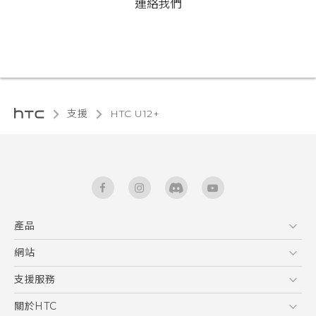
連絡我們
支援
HTC U12+‎
產品
5G
網站
使用手冊
智能手機
HTC Dev
支援服務
區塊鍊手機
HTC Research
服務中心
關於HTC
配件