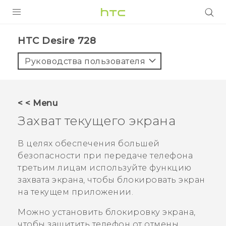
УСТРОЙСТВА
HTC Desire 728‎
5G
Руководства пользователя
СМАРТФОНЫ
АКСЕССУАРЫ
< < Menu
VIVE
Захват текущего экрана
VIVERSE
В целях обеспечения большей
безопасности при передаче телефона
ПОДДЕРЖКА
третьим лицам используйте функцию
захвата экрана, чтобы блокировать экран
на текущем приложении.
Можно установить блокировку экрана,
чтобы защитить телефон от отмены