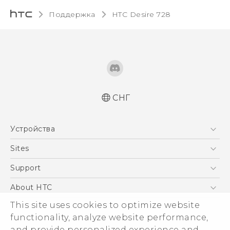
Поддержка
HTC Desire 728‎
СНГ
Русский - Краткое руководство
Устройства
Русский - Руководство пользователя
5G
Sites
Смартфоны
HTC Dev
Support
EXODUS
HTC Research
ПОДДЕРЖКА
About HTC
Аксессуары
ESG
This site uses cookies to optimize website
VIVE
functionality, analyze website performance,
Инвестирование
and provide personalized experience and