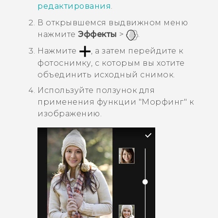
редактирования
.
В открывшемся выдвижном меню
нажмите
Эффекты
>
.
Нажмите
, а затем перейдите к
фотоснимку, с которым вы хотите
объединить исходный снимок.
Используйте ползунок для
применения функции "‍
Морфинг
"‍ к
изображению.