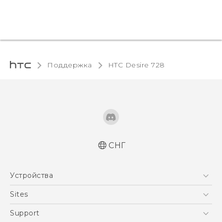
Поддержка
HTC Desire 728‎
СНГ
Русский - Краткое руководство
Устройства
Русский - Руководство пользователя
5G
Sites
Смартфоны
HTC Dev
Support