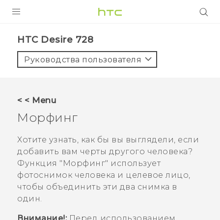
УСТРОЙСТВА
HTC Desire 728‎
5G
Руководства пользователя
СМАРТФОНЫ
АКСЕССУАРЫ
< < Menu
VIVE
Морфинг
VIVERSE
Хотите узнать, как бы вы выглядели, если
добавить вам черты другого человека?
ПОДДЕРЖКА
Функция "‍
Морфинг
"‍ использует
фотоснимок человека и целевое лицо,
чтобы объединить эти два снимка в
один.
Внимание!:
Перед использованием