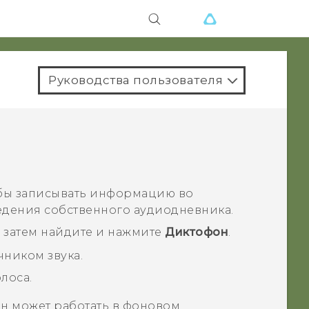
Руководства пользователя
обы записывать информацию во
едения собственного аудиодневника.
 а затем найдите и нажмите
Диктофон
.
ником звука.
олоса.
он
может работать в фоновом