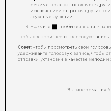
режиме, пока вы выполняете други
исключением открытия других при
звуковые функции.
Нажмите
, чтобы остановить запи
Чтобы воспроизвести голосовую запись
Совет:
Чтобы просмотреть свои голосовы
удерживайте голосовую запись, чтобы о
отправки, установки в качестве мелодии зв
Эта информация б
Спасибо! Ваши отзывы помогают др