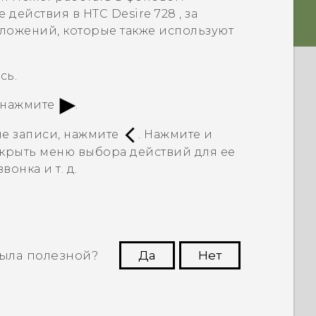
е действия в
HTC Desire 728
, за
ложений, которые также используют
сь.
, нажмите
.
е записи, нажмите
. Нажмите и
ткрыть меню выбора действий для ее
онка и т. д.
ыла полезной?
Да
Нет
угим пользователям находить самую
полезную информацию.