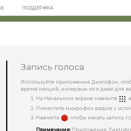
SE
ПОДДЕРЖКА
ОНЫ
АКСЕССУАРЫ
VIVE
Запись голоса
Используйте приложение
Диктофон
, чт
время лекций, интервью или даже для в
На
Начальном
экране нажмите
,
Поместите микрофон рядом с источ
Нажмите
, чтобы начать запись г
Примечание:
Приложение
Диктоф