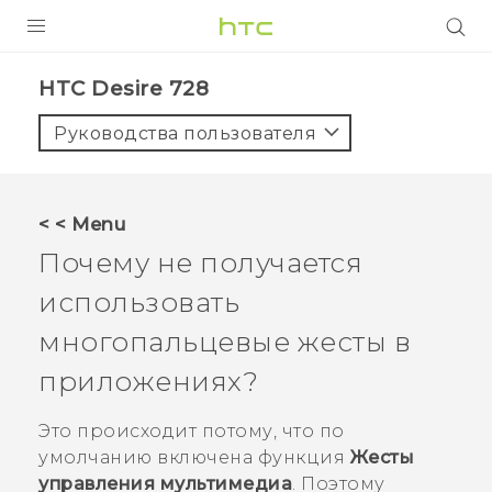
УСТРОЙСТВА
HTC Desire 728‎
5G
Руководства пользователя
СМАРТФОНЫ
АКСЕССУАРЫ
< < Menu
VIVE
Почему не получается
VIVERSE
использовать
многопальцевые жесты в
ПОДДЕРЖКА
приложениях?
Это происходит потому, что по
умолчанию включена функция
Жесты
управления мультимедиа
. Поэтому