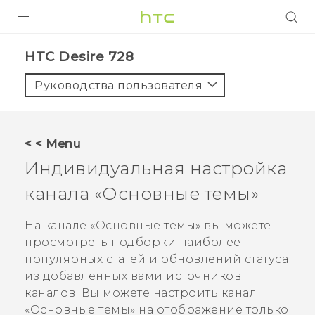
УСТРОЙСТВА
HTC Desire 728‎
5G
Руководства пользователя
СМАРТФОНЫ
АКСЕССУАРЫ
< < Menu
VIVE
Индивидуальная настройка
VIVERSE
канала «
Основные темы
»
ПОДДЕРЖКА
На канале «
Основные темы
» вы можете
просмотреть подборки наиболее
популярных статей и обновлений статуса
из добавленных вами источников
каналов. Вы можете настроить канал
«
Основные темы
» на отображение только