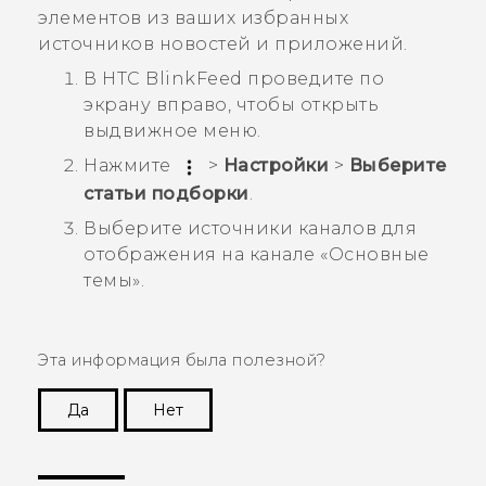
элементов из ваших избранных
источников новостей и приложений.
В
HTC BlinkFeed
проведите по
экрану вправо, чтобы открыть
выдвижное меню.
Нажмите
>
Настройки
>
Выберите
статьи подборки
.
Выберите источники каналов для
отображения на канале «
Основные
темы
».
Эта информация была полезной?
Да
Нет
Спасибо! Ваши отзывы помогают другим
пользователям находить самую полезную