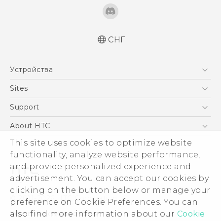
СНГ
Русский - Краткое руководство
Устройства
Русский - Руководство пользователя
5G
Sites
Смартфоны
HTC Dev
Support
EXODUS
HTC Research
ПОДДЕРЖКА
About HTC
Аксессуары
ESG
This site uses cookies to optimize website
VIVE
functionality, analyze website performance,
Инвестирование
and provide personalized experience and
Политика конфиденциальности
advertisement. You can accept our cookies by
Безопасность продуктов
clicking on the button below or manage your
© 2011-2026 HTC Corporation
preference on Cookie Preferences. You can
Вакансии
Условия использования.
also find more information about our
Cookie
Security and Privacy Whitepaper