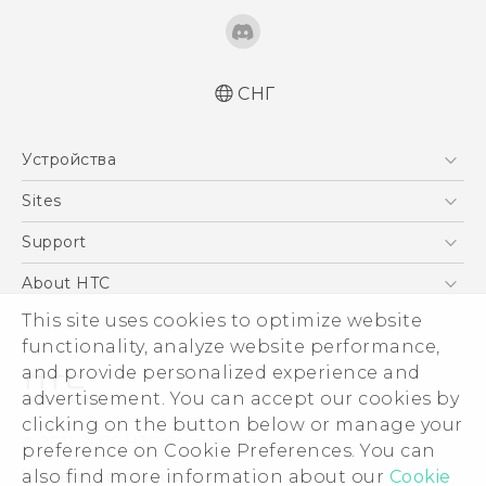
СНГ
Русский - Краткое руководство
Устройства
Русский - Руководство пользователя
5G
Sites
Смартфоны
HTC Dev
Support
EXODUS
HTC Research
ПОДДЕРЖКА
About HTC
Аксессуары
This site uses cookies to optimize website
ESG
VIVE
functionality, analyze website performance,
Инвестирование
and provide personalized experience and
Политика конфиденциальности
advertisement. You can accept our cookies by
Безопасность продуктов
clicking on the button below or manage your
© 2011-2026 HTC Corporation
preference on Cookie Preferences. You can
Вакансии
also find more information about our
Cookie
Условия использования.