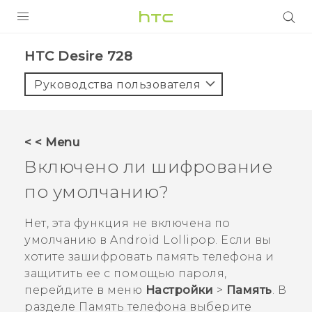
УСТРОЙСТВА
HTC Desire 728‎
5G
Руководства пользователя
СМАРТФОНЫ
АКСЕССУАРЫ
< < Menu
VIVE
Включено ли шифрование
VIVERSE
по умолчанию?
ПОДДЕРЖКА
Нет, эта функция не включена по
умолчанию в
Android
Lollipop. Если вы
хотите зашифровать память телефона и
защитить ее с помощью пароля,
перейдите в меню
Настройки
>
Память
. В
разделе
Память телефона
выберите