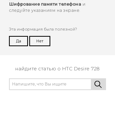
Шифрование памяти телефона
и
следуйте указаниям на экране.
Эта информация была полезной?
Да
Нет
Спасибо! Ваши отзывы помогают другим
пользователям находить самую полезную
информацию.
найдите статью о HTC Desire 728