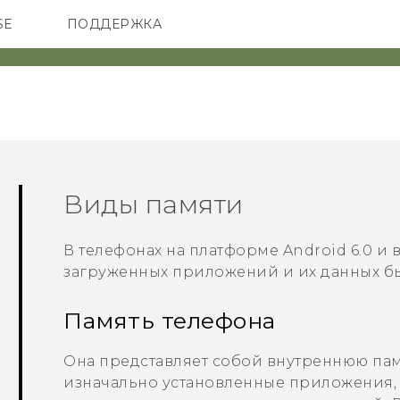
SE
ПОДДЕРЖКА
ОНЫ
АКСЕССУАРЫ
VIVE
Виды памяти
В телефонах на платформе
Android
6.0 и 
загруженных приложений и их данных б
Память телефона
Она представляет собой внутреннюю пам
изначально установленные приложения, 