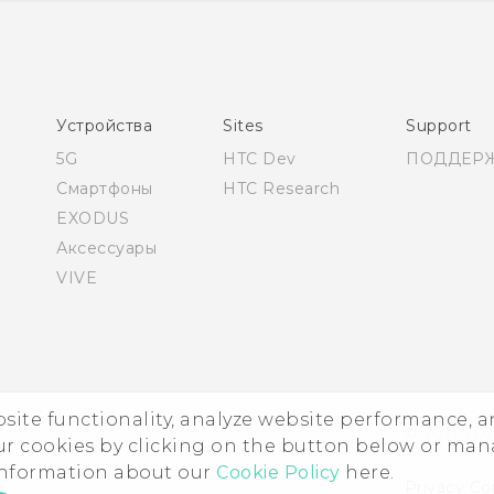
Русский - Руководство по безопасности и
соответствию стандартам
Қазақ - жұмысты бастау нұсқаулығы
Қазақ - Қауіпсіздік және нормативтік ақпараты
Устройства
Sites
Support
Quick start guide
5G
HTC Dev
ПОДДЕР
User manual
Смартфоны
HTC Research
Safety and regulatory guide
EXODUS
Аксессуары
VIVE
ebsite functionality, analyze website performance, 
© 2011-202
ur cookies by clicking on the button below or ma
 information about our
Cookie Policy
here.
Privacy Co