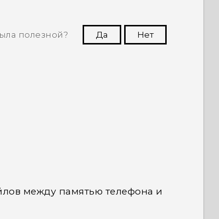
ыла полезной?
Да
Нет
угим пользователям находить самую
полезную информацию.
лов между памятью телефона и