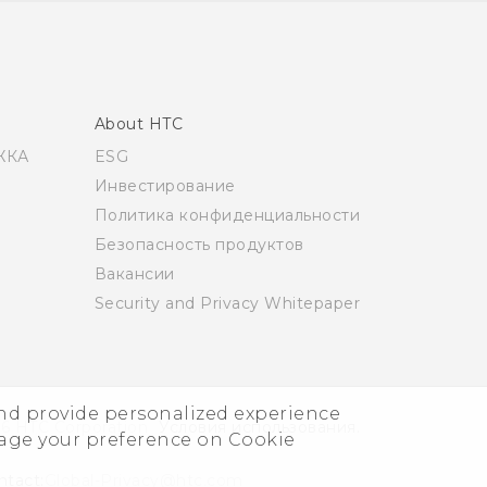
About HTC
ЖКА
ESG
Инвестирование
Политика конфиденциальности
Безопасность продуктов
Вакансии
Security and Privacy Whitepaper
and provide personalized experience
6 HTC Corporation
Условия использования.
nage your preference on Cookie
ntact:
Global-Privacy@htc.com