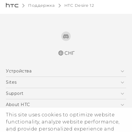
Поддержка
HTC Desire 12‎
СНГ
Русский - Краткое руководство
Устройства
Русский - Руководство пользователя
Русский - Руководство по безопасности и
5G
Sites
соответствию стандартам
Смартфоны
HTC Dev
Support
Қазақ - жұмысты бастау нұсқаулығы
EXODUS
Қазақ - Қауіпсіздік және нормативтік
HTC Research
ПОДДЕРЖКА
About HTC
Аксессуары
ақпараты
This site uses cookies to optimize website
ESG
Quick start guide
VIVE
functionality, analyze website performance,
User manual
Инвестирование
and provide personalized experience and
Safety and regulatory guide