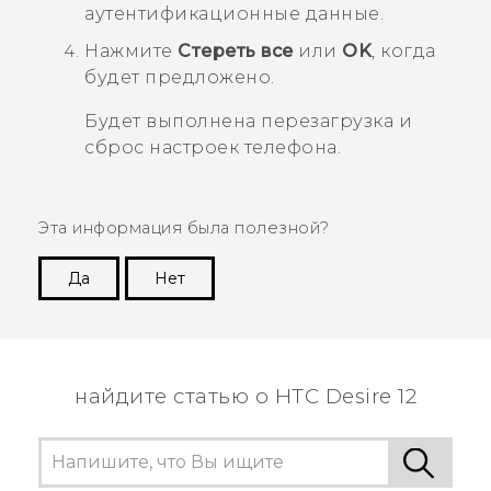
аутентификационные данные.
Нажмите
Стереть все
или
OK
, когда
будет предложено.
Будет выполнена перезагрузка и
сброс настроек телефона.
Эта информация была полезной?
Да
Нет
Спасибо! Ваши отзывы помогают другим
пользователям находить самую полезную
информацию.
найдите статью о HTC Desire 12