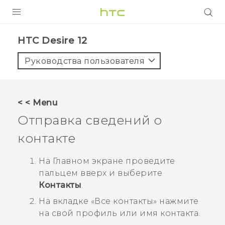
УСТРОЙСТВА
HTC Desire 12‎
5G
Руководства пользователя
СМАРТФОНЫ
АКСЕССУАРЫ
< < Menu
VIVE
Отправка сведений о
VIVERSE
контакте
ПОДДЕРЖКА
На
Главном
экране проведите
пальцем вверх и выберите
Контакты
.
На вкладке «
Все контакты
» нажмите
на свой профиль или имя контакта.