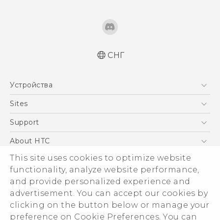
СНГ
Русский - Краткое руководство
Устройства
Русский - Руководство пользователя
Русский - Руководство по безопасности и
5G
Sites
соответствию стандартам
Смартфоны
HTC Dev
Support
Қазақ - жұмысты бастау нұсқаулығы
EXODUS
Қазақ - Қауіпсіздік және нормативтік
HTC Research
ПОДДЕРЖКА
About HTC
Аксессуары
ақпараты
ESG
This site uses cookies to optimize website
Quick start guide
VIVE
functionality, analyze website performance,
User manual
Инвестирование
and provide personalized experience and
Safety and regulatory guide
Политика конфиденциальности
advertisement. You can accept our cookies by
Безопасность продуктов
clicking on the button below or manage your
© 2011-2026 HTC Corporation
preference on Cookie Preferences. You can
Вакансии