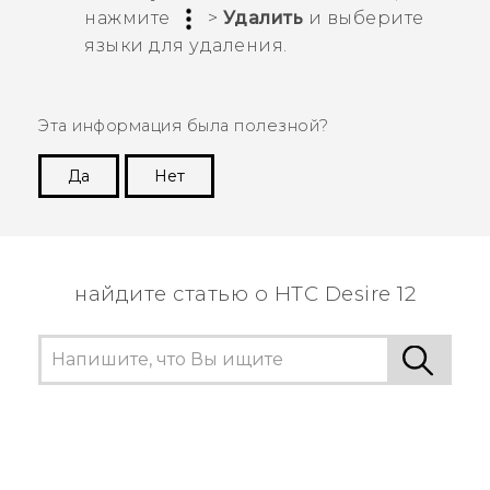
нажмите
>
Удалить
и выберите
языки для удаления.
Эта информация была полезной?
Да
Нет
Спасибо! Ваши отзывы помогают другим
пользователям находить самую полезную
информацию.
найдите статью о HTC Desire 12