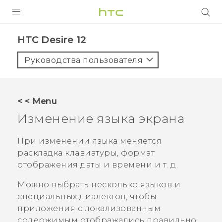
УСТРОЙСТВА
HTC Desire 12‎
5G
Руководства пользователя
СМАРТФОНЫ
АКСЕССУАРЫ
< < Menu
VIVE
Изменение языка экрана
VIVERSE
При изменении языка меняется
раскладка клавиатуры, формат
ПОДДЕРЖКА
отображения даты и времени и т. д.
Можно выбрать несколько языков и
специальных диалектов, чтобы
приложения с локализованным
содержимым отображались правильно.