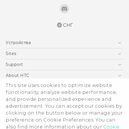
СНГ
Русский - Краткое руководство
Устройства
Русский - Руководство пользователя
Русский - Руководство по безопасности и
5G
Sites
соответствию стандартам
Смартфоны
HTC Dev
Support
Қазақ - жұмысты бастау нұсқаулығы
EXODUS
Қазақ - Қауіпсіздік және нормативтік
HTC Research
ПОДДЕРЖКА
About HTC
Аксессуары
ақпараты
This site uses cookies to optimize website
ESG
Quick start guide
VIVE
functionality, analyze website performance,
User manual
Инвестирование
and provide personalized experience and
Safety and regulatory guide
Политика конфиденциальности
advertisement. You can accept our cookies by
Безопасность продуктов
clicking on the button below or manage your
© 2011-2026 HTC Corporation
preference on Cookie Preferences. You can
Вакансии
also find more information about our
Cookie
Условия использования.