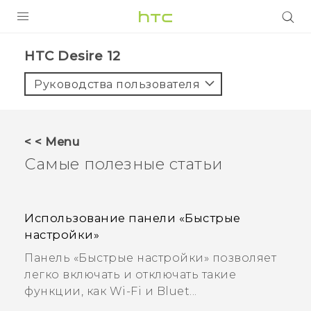
УСТРОЙСТВА
HTC Desire 12
5G
Руководства пользователя
СМАРТФОНЫ
АКСЕССУАРЫ
< < Menu
VIVE
Самые полезные статьи
VIVERSE
ПОДДЕРЖКА
Использование панели «Быстрые
настройки»
Панель «Быстрые настройки» позволяет
легко включать и отключать такие
функции, как Wi-Fi и Bluet...