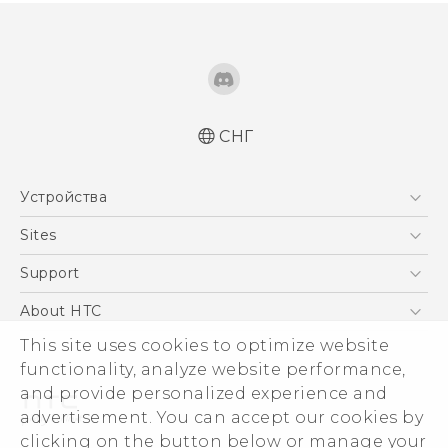
СНГ
Русский - Краткое руководство
Устройства
Русский - Руководство пользователя
Русский - Руководство по безопасности и
5G
Sites
соответствию стандартам
Смартфоны
HTC Dev
Support
Қазақ - жұмысты бастау нұсқаулығы
EXODUS
Қазақ - Қауіпсіздік және нормативтік
HTC Research
ПОДДЕРЖКА
About HTC
Аксессуары
ақпараты
This site uses cookies to optimize website
ESG
Quick start guide
VIVE
functionality, analyze website performance,
User manual
Инвестирование
and provide personalized experience and
Safety and regulatory guide
Политика конфиденциальности
advertisement. You can accept our cookies by
Безопасность продуктов
clicking on the button below or manage your