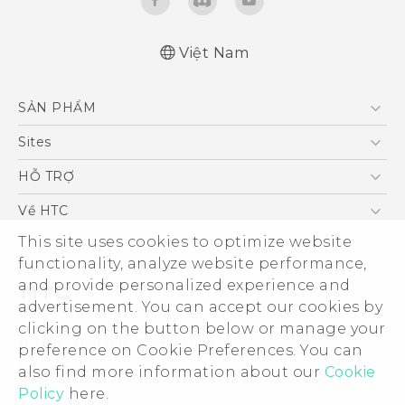
Việt Nam
English - Quick start guide
SẢN PHẨM
English - User manual
5G
Sites
Điện Thoại Thông Minh
HTC Dev
HỖ TRỢ
VIVE
HTC Research
Trung tâm hỗ trợ
Về HTC
Hỗ trợ bảo hành HTC
ESG
This site uses cookies to optimize website
functionality, analyze website performance,
Nhà đầu tư
and provide personalized experience and
Làm việc tại HTC
advertisement. You can accept our cookies by
Chính sách bảo mật
clicking on the button below or manage your
© 2011-2026 HTC Corporation
preference on Cookie Preferences. You can
Bảo mật sản phẩm
Legal Terms
also find more information about our
Cookie
Thông Tin Đấu Thầu
Policy
here.