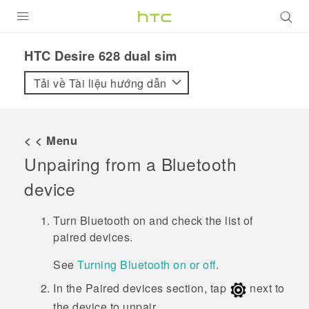
SẢN PHẨM
HTC Desire 628 dual sim‎
VIVE
Tải về Tài liệu hướng dẫn
G REIGNS
ĐIỆN THOẠI THÔNG MINH
< < Menu
Unpairing from a
Bluetooth
VIVERSE
device
ỨNG DỤNG
Turn
Bluetooth
on and check the list of
HỖ TRỢ
paired devices.
See
Turning Bluetooth on or off
.
In the
Paired devices
section, tap
next to
the device to unpair.