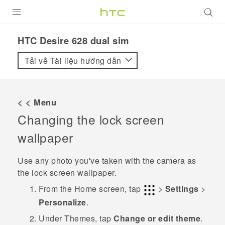
SẢN PHẨM
HTC Desire 628 dual sim‎
VIVE
Tải về Tài liệu hướng dẫn
G REIGNS
ĐIỆN THOẠI THÔNG MINH
< < Menu
Changing the lock screen
VIVERSE
wallpaper
ỨNG DỤNG
Use any photo you've taken with the camera as
HỖ TRỢ
the lock screen wallpaper.
From the
Home
screen, tap
>
Settings
>
Personalize
.
Under
Themes
, tap
Change or edit theme
.