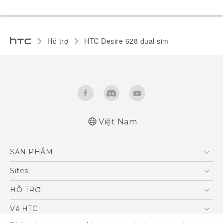
Hỗ trợ
HTC Desire 628 dual sim‎
Việt Nam
English - Quick start guide
SẢN PHẨM
English - User manual
5G
Sites
Điện Thoại Thông Minh
HTC Dev
HỖ TRỢ
VIVE
HTC Research
Trung tâm hỗ trợ
Về HTC
Hỗ trợ bảo hành HTC