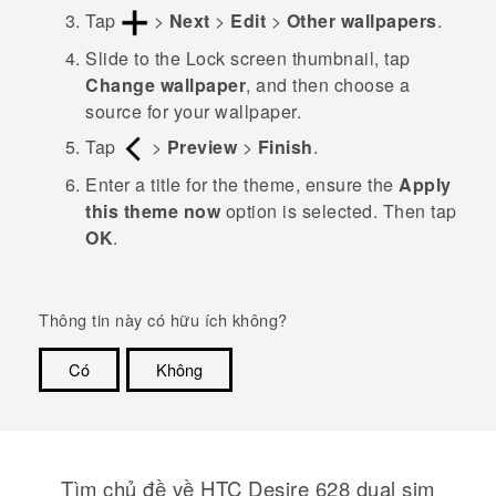
Tap
>
Next
>
Edit
>
Other wallpapers
.
Slide to the
Lock screen
thumbnail, tap
Change wallpaper
, and then choose a
source for your wallpaper.
Tap
>
Preview
>
Finish
.
Enter a title for the theme, ensure the
Apply
this theme now
option is selected. Then tap
OK
.
Thông tin này có hữu ích không?
Có
Không
Cám ơn!
Tìm chủ đề về HTC Desire 628 dual sim