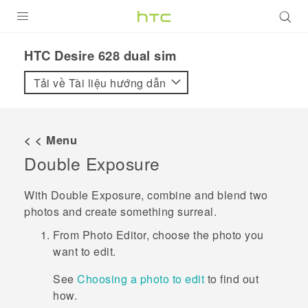
SẢN PHẨM
HTC Desire 628 dual sim‎
VIVE
Tải về Tài liệu hướng dẫn
G REIGNS
ĐIỆN THOẠI THÔNG MINH
< < Menu
Double Exposure
VIVERSE
ỨNG DỤNG
With
Double Exposure
, combine and blend two
photos and create something surreal.
HỖ TRỢ
From
Photo Editor
, choose the photo you
want to edit.
See
Choosing a photo to edit
to find out
how.