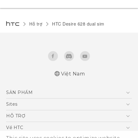
Hỗ trợ
HTC Desire 628 dual sim‎
Việt Nam
English - Quick start guide
SẢN PHẨM
English - User manual
5G
Sites
Điện Thoại Thông Minh
HTC Dev
HỖ TRỢ
VIVE
HTC Research
Trung tâm hỗ trợ
Về HTC
Hỗ trợ bảo hành HTC