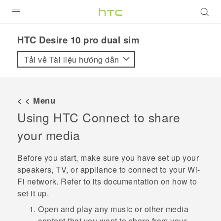
SẢN PHẨM
HTC Desire 10 pro dual sim‎
VIVE
Tải về Tài liệu hướng dẫn
G REIGNS
ĐIỆN THOẠI THÔNG MINH
< < Menu
Using
HTC Connect
to share
VIVERSE
your media
ỨNG DỤNG
Before you start, make sure you have set up your
HỖ TRỢ
speakers, TV, or appliance to connect to your
Wi‍-
Fi
network. Refer to its documentation on how to
set it up.
Open and play any music or other media
content that you want to share from your