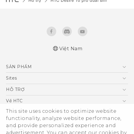
Hỗ trợ
HTC Desire 10 pro dual sim‎
Việt Nam
Quick start guide
SẢN PHẨM
User manual
5G
Sites
Điện Thoại Thông Minh
HTC Dev
HỖ TRỢ
VIVE
HTC Research
Trung tâm hỗ trợ
Về HTC
Hỗ trợ bảo hành HTC
This site uses cookies to optimize website
ESG
functionality, analyze website performance,
Nhà đầu tư
and provide personalized experience and
Làm việc tại HTC
advertisement. You can accept our cookies by