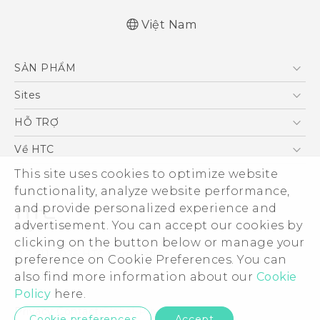
Việt Nam
Quick start guide
SẢN PHẨM
User manual
5G
Sites
Điện Thoại Thông Minh
HTC Dev
HỖ TRỢ
VIVE
HTC Research
Trung tâm hỗ trợ
Về HTC
Hỗ trợ bảo hành HTC
This site uses cookies to optimize website
ESG
functionality, analyze website performance,
Nhà đầu tư
and provide personalized experience and
Làm việc tại HTC
advertisement. You can accept our cookies by
Chính sách bảo mật
clicking on the button below or manage your
© 2011-2026 HTC Corporation
preference on Cookie Preferences. You can
Bảo mật sản phẩm
also find more information about our
Cookie
Legal Terms
Thông Tin Đấu Thầu
Policy
here.
Security and Privacy Whitepaper
Privacy Contact:
Global-Privacy@htc.com
Cookie preferences
Accept