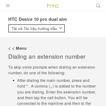
SẢN PHẨM
HTC Desire 10 pro dual sim‎
VIVE
Tải về Tài liệu hướng dẫn
G REIGNS
ĐIỆN THOẠI THÔNG MINH
< < Menu
Dialing an extension number
VIVERSE
ỨNG DỤNG
To skip voice prompts when dialing an extension
number, do one of the following:
HỖ TRỢ
After dialing the main number, press and
hold
*
. A comma (
) is added to the number
,
you are dialing. Enter the extension number,
and then tap the call button. You will be
connected to the mainline and then to the