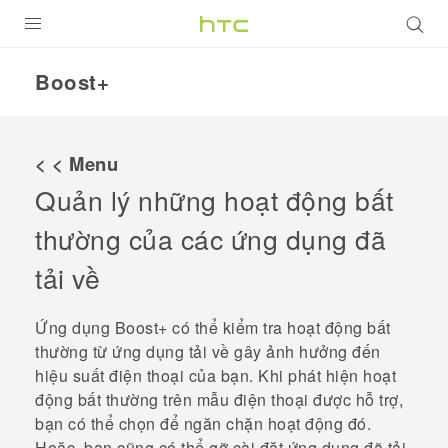
SẢN PHẨM
Boost+
VIVE
G REIGNS
< < Menu
ĐIỆN THOẠI THÔNG MINH
Quản lý những hoạt động bất
thường của các ứng dụng đã
VIVERSE
tải về
ỨNG DỤNG
HỖ TRỢ
Ứng dụng
Boost+
có thể kiểm tra hoạt động bất
thường từ ứng dụng tải về gây ảnh hưởng đến
hiệu suất điện thoại của bạn. Khi phát hiện hoạt
động bất thường trên mẫu điện thoại được hỗ trợ,
bạn có thể chọn để ngăn chặn hoạt động đó.
Hoặc, bạn cũng có thể gỡ cài đặt ứng dụng đã tải