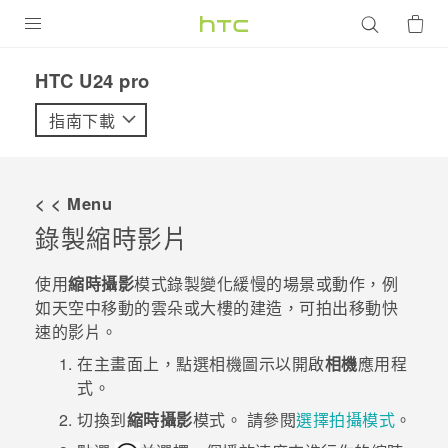
產品
HTC U24 pro‎
VIVE
指南下載
G REIGNS
智慧型手機
< < Menu
配件
錄製縮時影片
VIVERSE
使用
縮時攝影
模式錄製變化緩慢的場景或動作，例
如天空中移動的雲朵或大樓的建造，可拍出移動快
優惠專區
速的影片。
焦點訊息
銷售門市
在
主畫面
上，點選相機圖示以開啟
相機
應用程
式。
校園專案
銷售通路
支援服務
切換到
縮時攝影
模式。
請參閱
選擇拍攝模式
。
企業採購
VIVELAND