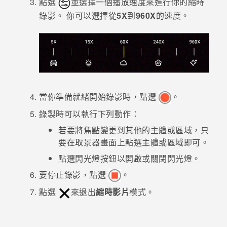
點選
並選擇一個播放速度來進行你的縮時
錄影。
你可以選擇從
5X
到
960X
的速度。
登入
當你準備就緒開始錄影時，點選
。
錄製時可以執行下列動作：
若要將焦點變更到其他的主體或區域，只
要在取景器畫面上點選主體或區域即可。
點選閃光燈按鈕以開啟或關閉閃光燈。
要停止錄影，點選
。
點選
來退出
縮時影片
模式。