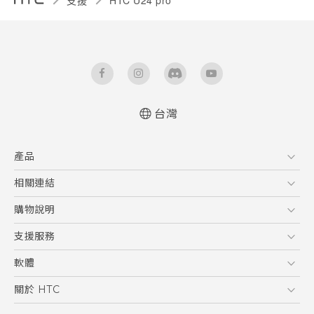
台灣
快速入門手冊
產品
使用手冊
Quick start guide
5G
相關連結
User manual
智慧型手機
HTC Research
購物說明
配件
購物須知
支援服務
VIVE
訂單管理
到府收送維修服務
軟體
付款方式
服務中心資訊
應用程式
關於 HTC
售後服務
客戶服務佈告欄
手機功能
ESG