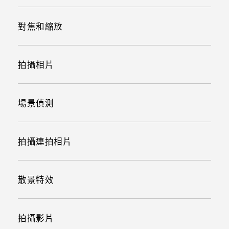
對焦和縮放
拍攝相片
場景偵測
拍攝連拍相片
散景特效
拍攝影片