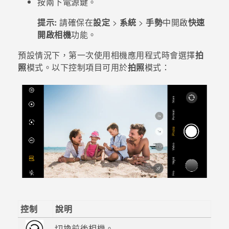
按兩下
電源
鍵。
登入
提示:
請確保在
設定
>
系統
>
手勢
中開啟
快速
開啟相機
功能。
預設情況下，第一次使用
相機
應用程式時會選擇
拍
照
模式。以下控制項目可用於
拍照
模式：
控制
說明
切換前後相機。