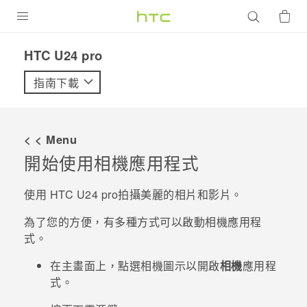
產品
HTC U24 pro‎
VIVE
指南下載
G REIGNS
智慧型手機
< < Menu
配件
開始使用
相機
應用程式
VIVERSE
使用
HTC U24 pro
拍攝美麗的相片和影片。
優惠專區
為了您的方便，有多種方式可以啟動
相機
應用程
式。
焦點訊息
銷售門市
在
主畫面
上，點選相機圖示以開啟
相機
應用程
校園專案
銷售通路
支援服務
式。
企業採購
VIVELAND