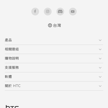
台灣
快速入門手冊
產品
使用手冊
Quick start guide
5G
相關連結
User manual
智慧型手機
HTC Research
購物說明
配件
購物須知
支援服務
VIVE
訂單管理
到府收送維修服務
軟體
付款方式
服務中心資訊
應用程式
關於 HTC
售後服務
客戶服務佈告欄
手機功能
ESG
常見問題
產品有限保固說明
相機工具
新聞稿
HTC Sync Manager