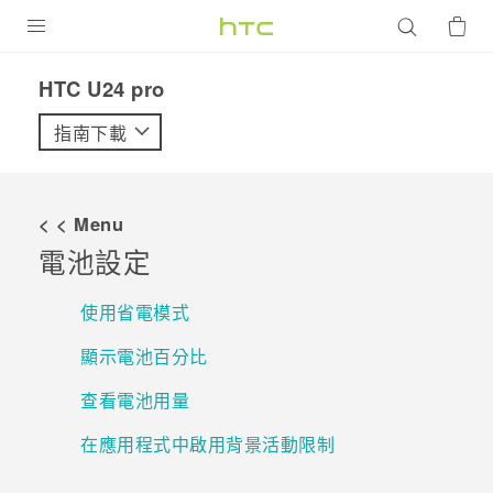
產品
HTC U24 pro‎
VIVE
指南下載
G REIGNS
智慧型手機
< < Menu
配件
電池設定
VIVERSE
使用省電模式
優惠專區
顯示電池百分比
焦點訊息
銷售門市
查看電池用量
校園專案
銷售通路
支援服務
在應用程式中啟用背景活動限制
企業採購
VIVELAND