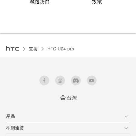
聯絡我們
致電
支援
HTC U24 pro‎
台灣
快速入門手冊
產品
使用手冊
Quick start guide
5G
相關連結
User manual