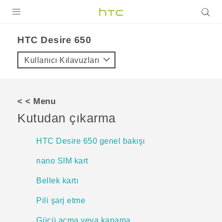
ÜRÜNLER
HTC Desire 650‎
VIVE
Kullanıcı Kılavuzları
G REIGNS
AKILLI TELEFONLAR
< < Menu
VIVERSE
Kutudan çıkarma
DESTEK
HTC Desire 650 genel bakışı
nano SIM kart
Bellek kartı
Pili şarj etme
Gücü açma veya kapama