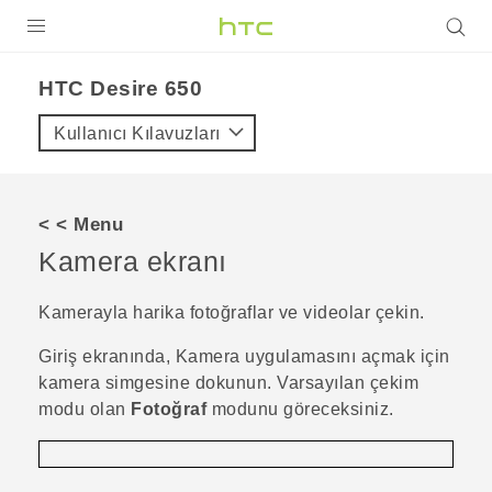
ÜRÜNLER
HTC Desire 650‎
VIVE
Kullanıcı Kılavuzları
G REIGNS
AKILLI TELEFONLAR
< < Menu
VIVERSE
Kamera ekranı
DESTEK
Kamerayla harika fotoğraflar ve videolar çekin.
Giriş
ekranında,
Kamera
uygulamasını açmak için
kamera simgesine dokunun.
Varsayılan çekim
modu olan
Fotoğraf
modunu göreceksiniz.