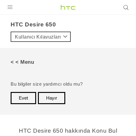
ÜRÜNLER
HTC Desire 650‎
VIVE
Kullanıcı Kılavuzları
G REIGNS
AKILLI TELEFONLAR
< < Menu
VIVERSE
DESTEK
Bu bilgiler size yardımcı oldu mu?
Evet
Hayır
teşekkür ederim!
HTC Desire 650 hakkında Konu Bul